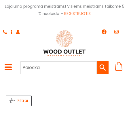
Pereiti
Lojalumo programa meistrams! Visiems meistrams taikome 5
prie
% nuolaida –
REGISTRUOTIS
turinio
F
I
a
n
c
s
e
t
b
a
o
g
o
r
k
a
m
Filtrai