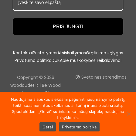
PRISIJUNGTI
Kontaktai
Pristatymas
Atsiskaitymas
Grąžinimo sąlygos
Privatumo politika
DUK
Apie mus
Kokybės reikalavimai
Copyright © 2026
Svetainės sprendimas
woodoutlet.lt | Be Wood
outlet, UAB sutikimo
Naudojame slapukus siekdami pagerinti jūsų naršymo patirtį,
draudžiama kopijuoti ir platinti
teikti suasmenintus skelbimus ar turinį ir analizuoti srautą.
svetainėje esančią
Spustelėdami „Gerai“ sutinkate su mūsų slapukų naudojimo
informaciją.
taisyklėmis.
Gerai
Privatumo politika