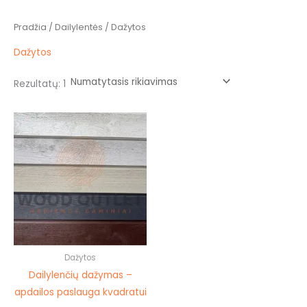
Pradžia
/
Dailylentės
/ Dažytos
Dažytos
Rezultatų: 1
This
product
has
multiple
variants.
The
options
may
be
Dažytos
chosen
Dailylenčių dažymas –
on
apdailos paslauga kvadratui