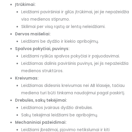
Įtrūkimai:
Leidžiami paviršiniai ir gilūs įtrūkimai, jei jie nepažeidžia
viso medienos stiprumo.
Skilimai per visą rąstą ar lentą neleidžiami.
Dervos maišeliai:
Leidžiami be dydžio ir kiekio apribojimų.
Spalvos pokyčiai, puvinys:
Leidžiami ryškūs spalvos pokyčiai ir pajuodavimai.
Leidžiamas dalinis paviršinis puvinys, jei jis nepažeidžia
medienos struktūros.
Kreivumas:
Leidžiamas didesnis kreivumas nei AB klasėje, tačiau
mediena turi būti tinkama naudojimui pagal paskirtį.
Drebulės, sakų tekėjimai:
Leidžiamos įvairaus dydžio drebulės.
Sakų tekėjimai leidžiami be apribojimų.
Mechaniniai pažeidimai:
Leidžiami įbrėžimai, pjovimo netikslumai ir kiti