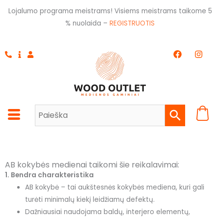
Pereiti
Lojalumo programa meistrams! Visiems meistrams taikome 5
prie
% nuolaida –
REGISTRUOTIS
turinio
F
I
a
n
c
s
e
t
b
a
o
g
o
r
k
a
m
AB kokybės medienai taikomi šie reikalavimai:
1. Bendra charakteristika
AB kokybė – tai aukštesnės kokybės mediena, kuri gali
turėti minimalų kiekį leidžiamų defektų.
Dažniausiai naudojama baldų, interjero elementų,