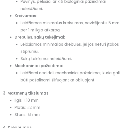
Puvinys, pelėsiai ar kiti biologiniai pažeidimai
neleidžiami.
Kreivumas:
Leidžiamas minimalus kreivumas, neviršijantis 5 mm
per 1 m ilgio atkarpą.
Drebulės, sakų tekėjimai:
Leidžiamos minimalios drebulės, jei jos neturi įtakos
stiprumui.
Sakų tekėjimai neleidžiami.
Mechaniniai pažeidimai:
Leidžiami nedideli mechaniniai pažeidimai, kurie gali
būti pašalinami šlifuojant ar obliuojant.
3. Matmenų tikslumas
Ilgis: ±10 mm
Plotis: ±2 mm
Storis: ±1 mm
4. Drėgnumas