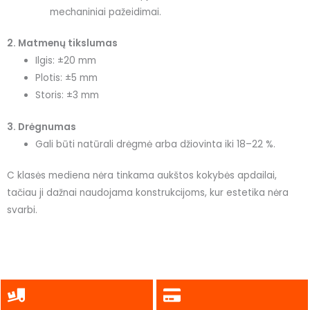
mechaniniai pažeidimai.
2. Matmenų tikslumas
Ilgis: ±20 mm
Plotis: ±5 mm
Storis: ±3 mm
3. Drėgnumas
Gali būti natūrali drėgmė arba džiovinta iki 18–22 %.
C klasės mediena nėra tinkama aukštos kokybės apdailai,
tačiau ji dažnai naudojama konstrukcijoms, kur estetika nėra
svarbi.