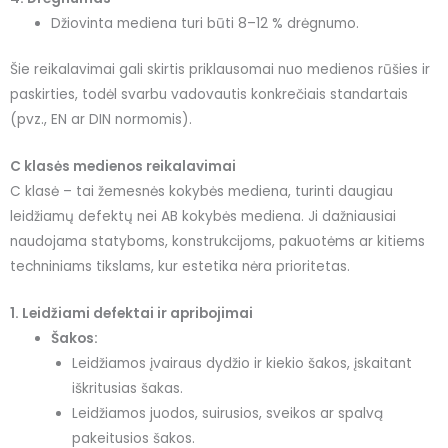
Džiovinta mediena turi būti 8–12 % drėgnumo.
Šie reikalavimai gali skirtis priklausomai nuo medienos rūšies ir
paskirties, todėl svarbu vadovautis konkrečiais standartais
(pvz., EN ar DIN normomis).
C klasės medienos reikalavimai
C klasė – tai žemesnės kokybės mediena, turinti daugiau
leidžiamų defektų nei AB kokybės mediena. Ji dažniausiai
naudojama statyboms, konstrukcijoms, pakuotėms ar kitiems
techniniams tikslams, kur estetika nėra prioritetas.
1. Leidžiami defektai ir apribojimai
Šakos:
Leidžiamos įvairaus dydžio ir kiekio šakos, įskaitant
iškritusias šakas.
Leidžiamos juodos, suirusios, sveikos ar spalvą
pakeitusios šakos.