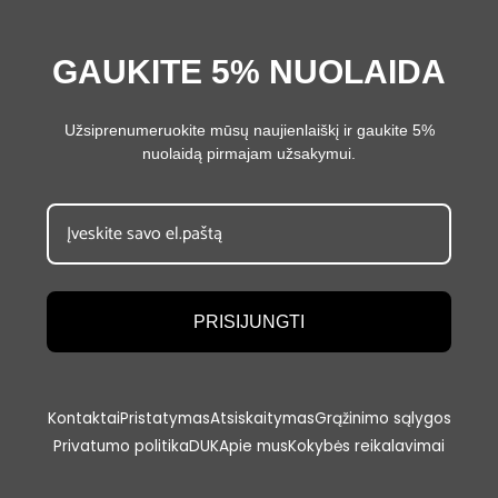
GAUKITE 5% NUOLAIDA
Užsiprenumeruokite mūsų naujienlaiškį ir gaukite 5%
nuolaidą pirmajam užsakymui.
PRISIJUNGTI
Kontaktai
Pristatymas
Atsiskaitymas
Grąžinimo sąlygos
Privatumo politika
DUK
Apie mus
Kokybės reikalavimai