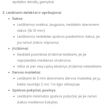
apdailos detalių gamybai.
2. Leidžiami defektai ir apribojimai
Šakos:
Leidžiamos sveikos, įaugusios, nedidelio skersmens
šakos (iki 10 mm).
Leidžiamos nedidelės spalvos pasikeitimo šakos, jei
jos neturi įtakos stiprumui.
Įtrūkimai:
Nedideli paviršiniai įtrūkimai leidžiami, jei jie
nepažeidžia medienos struktūros.
Gilūs ar per visą rąstą einantys įtrūkimai neleidžiami.
Dervos maišeliai:
Leidžiami iki 3 mm skersmens dervos maišeliai, jei jų
kiekis neviršija 2 vnt. 1 m ilgio atkarpoje.
Spalvos pokyčiai, puvinys:
Leidžiami minimalūs spalvos pokyčiai, jei jie neturi
įtakos medienos kokybei.