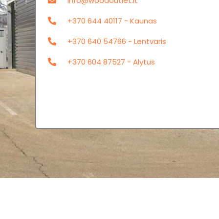
info@woodoutlet.lt
+370 644 40117 - Kaunas
+370 640 54766 - Lentvaris
+370 604 87527 - Alytus