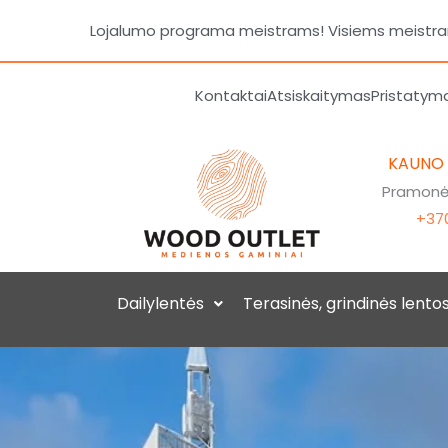
Pereiti
Lojalumo programa meistrams! Visiems meistrams
prie
turinio
Kontaktai
Atsiskaitymas
Pristatym
KAUNO
Pramonės
+370
Dailylentės
Terasinės, grindinės lento