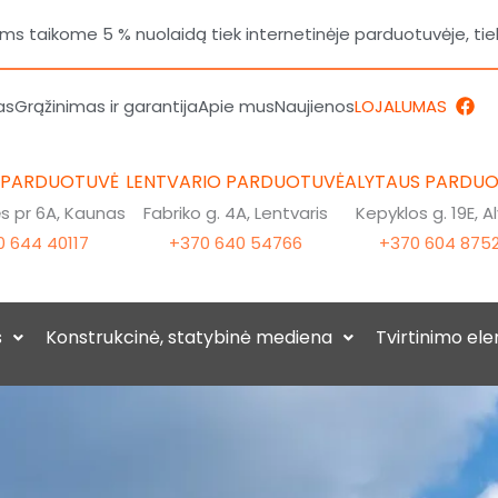
 taikome 5 % nuolaidą tiek internetinėje parduotuvėje, tie
F
as
Grąžinimas ir garantija
Apie mus
Naujienos
LOJALUMAS
a
c
e
b
 PARDUOTUVĖ
LENTVARIO PARDUOTUVĖ
ALYTAUS PARDU
o
o
 pr 6A, Kaunas
Fabriko g. 4A, Lentvaris
Kepyklos g. 19E, A
k
 644 40117
+370 640 54766
+370 604 875
s
Konstrukcinė, statybinė mediena
Tvirtinimo el