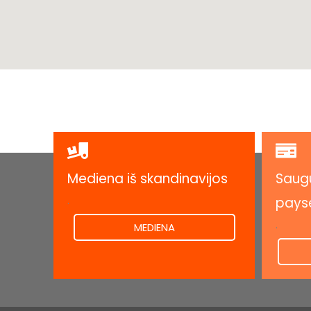
Mediena iš skandinavijos
Saugu
.
pays
.
MEDIENA