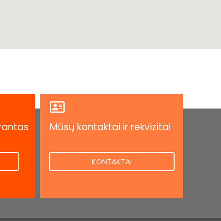
rantas
Mūsų kontaktai ir rekvizitai
.
KONTAKTAI