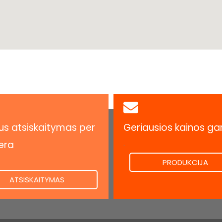
s atsiskaitymas per
Geriausios kainos ga
.
era
PRODUKCIJA
ATSISKAITYMAS