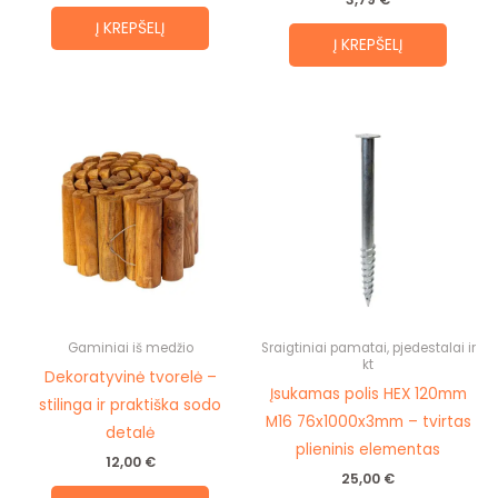
Į KREPŠELĮ
Į KREPŠELĮ
Gaminiai iš medžio
Sraigtiniai pamatai, pjedestalai ir
kt
Dekoratyvinė tvorelė –
Įsukamas polis HEX 120mm
stilinga ir praktiška sodo
M16 76x1000x3mm – tvirtas
detalė
plieninis elementas
12,00
€
25,00
€