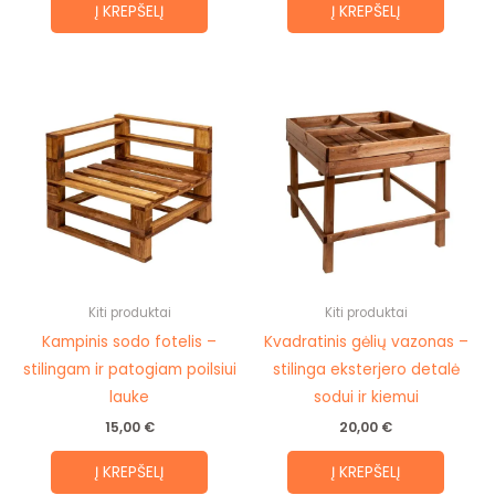
Į KREPŠELĮ
Į KREPŠELĮ
Kiti produktai
Kiti produktai
Kampinis sodo fotelis –
Kvadratinis gėlių vazonas –
stilingam ir patogiam poilsiui
stilinga eksterjero detalė
lauke
sodui ir kiemui
15,00
€
20,00
€
Į KREPŠELĮ
Į KREPŠELĮ