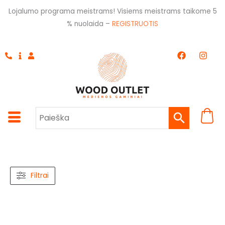
Pereiti
Lojalumo programa meistrams! Visiems meistrams taikome 5
prie
% nuolaida –
REGISTRUOTIS
turinio
F
I
a
n
c
s
e
t
b
a
o
g
o
r
k
a
m
Filtrai