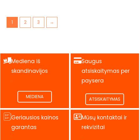
1
2
3
→
Mediena iš
Saugus
skandinavijos
atsiskaitymas per
.
paysera
.
MEDIENA
ATSISKAITYMAS
Geriausios kainos
Mūsų kontaktai ir
garantas
rekvizitai
.
.