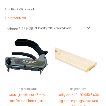
Pradžia
/ Kiti produktai
Kiti produktai
Rodoma 1–12 iš 35
This
prod
has
mult
vari
The
opti
may
be
Kiti produktai
Kiti produktai
cho
CAMO įrankis PRO 5mm –
Dailylentė 19-20x95x5400
on
profesionaliam terasų
eglė neimpregnuota RPB