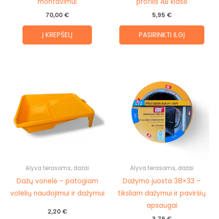
the
montavimui
profilis AB klasė
prod
70,00
€
5,95
€
pag
Į KREPŠELĮ
PASIRINKTI ILGĮ
Alyva terasoms, dažai
Alyva terasoms, dažai
Dažų vonelė – patogiam
Dažymo juosta 38×33 –
volelių naudojimui ir dažymui
tiksliam dažymui ir paviršių
apsaugai
2,20
€
3,79
€