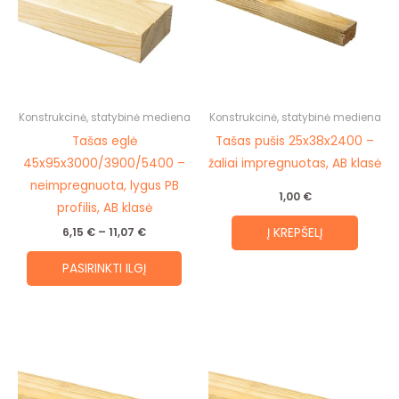
multiple
variants.
The
options
may
be
Konstrukcinė, statybinė mediena
Konstrukcinė, statybinė mediena
chosen
Tašas eglė
Tašas pušis 25x38x2400 –
on
45x95x3000/3900/5400 –
žaliai impregnuotas, AB klasė
the
neimpregnuota, lygus PB
1,00
€
product
profilis, AB klasė
page
Į KREPŠELĮ
6,15
€
–
11,07
€
PASIRINKTI ILGĮ
Price
This
range:
prod
1,80 €
through
has
3,39 €