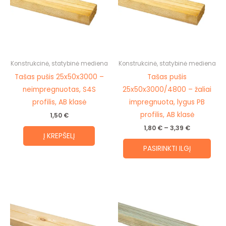
mult
vari
The
opti
may
be
Konstrukcinė, statybinė mediena
Konstrukcinė, statybinė mediena
cho
Tašas pušis 25x50x3000 –
Tašas pušis
on
neimpregnuotas, S4S
25x50x3000/4800 – žaliai
the
profilis, AB klasė
impregnuota, lygus PB
prod
profilis, AB klasė
1,50
€
pag
1,80
€
–
3,39
€
Į KREPŠELĮ
PASIRINKTI ILGĮ
Price
This
range:
prod
4,25 €
through
has
9,23 €
mult