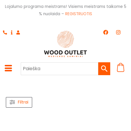
Pereiti
Lojalumo programa meistrams! Visiems meistrams taikome 5
prie
% nuolaida –
REGISTRUOTIS
turinio
F
I
a
n
c
s
e
t
b
a
o
g
o
r
k
a
m
Filtrai