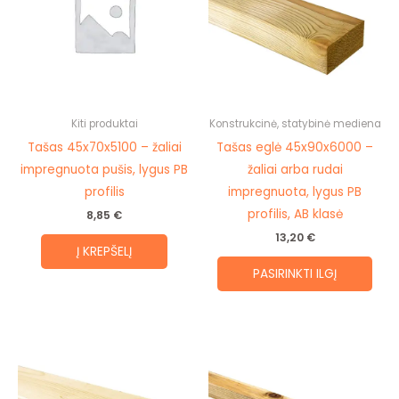
mult
vari
The
opti
may
be
Kiti produktai
Konstrukcinė, statybinė mediena
cho
Tašas 45x70x5100 – žaliai
Tašas eglė 45x90x6000 –
on
impregnuota pušis, lygus PB
žaliai arba rudai
the
profilis
impregnuota, lygus PB
prod
profilis, AB klasė
8,85
€
pag
13,20
€
Į KREPŠELĮ
PASIRINKTI ILGĮ
Price
This
range:
product
6,15 €
through
has
11,07 €