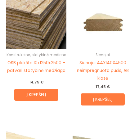
Konstrukcinė, statybinė mediena
Sienojai
OSB plokštė 10x1250x2500 –
Sienojai 44X140X4500
patvari statybinė medžiaga
neimpregnuota pušis, AB
klasė
14,75
€
17,45
€
Į KREPŠELĮ
Į KREPŠELĮ
Price
This
range:
prod
3,90 €
through
has