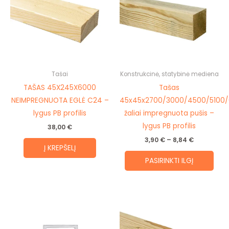
8,84 €
mult
vari
The
opti
may
be
Tašai
Konstrukcinė, statybinė mediena
cho
TAŠAS 45X245X6000
Tašas
on
NEIMPREGNUOTA EGLĖ C24 –
45x45x2700/3000/4500/5100
the
lygus PB profilis
žaliai impregnuota pušis –
prod
lygus PB profilis
38,00
€
pag
3,90
€
–
8,84
€
Į KREPŠELĮ
PASIRINKTI ILGĮ
This
prod
has