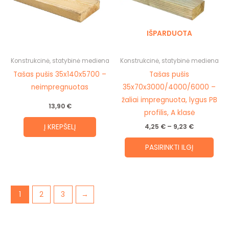
vari
The
IŠPARDUOTA
opti
may
be
Konstrukcinė, statybinė mediena
Konstrukcinė, statybinė mediena
cho
Tašas pušis 35x140x5700 –
Tašas pušis
on
neimpregnuotas
35x70x3000/4000/6000 –
the
žaliai impregnuota, lygus PB
13,90
€
prod
profilis, A klasė
pag
Į KREPŠELĮ
4,25
€
–
9,23
€
PASIRINKTI ILGĮ
1
2
3
→