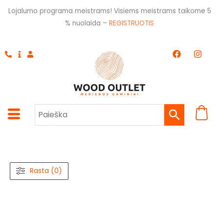
Pereiti
Lojalumo programa meistrams! Visiems meistrams taikome 5
prie
% nuolaida –
REGISTRUOTIS
turinio
F
I
a
n
c
s
e
t
b
a
o
g
o
r
k
a
m
Rasta (0)