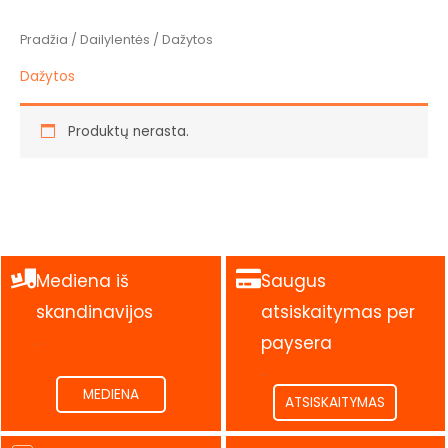
Pradžia
/
Dailylentės
/ Dažytos
Dažytos
Produktų nerasta.
Mediena iš
Saugus
skandinavijos
atsiskaitymas per
.
paysera
.
MEDIENA
ATSISKAITYMAS