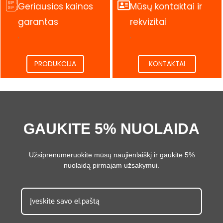
Geriausios kainos
Mūsų kontaktai ir
garantas
rekvizitai
.
.
PRODUKCIJA
KONTAKTAI
GAUKITE 5% NUOLAIDA
Užsiprenumeruokite mūsų naujienlaiškį ir gaukite 5%
nuolaidą pirmajam užsakymui.