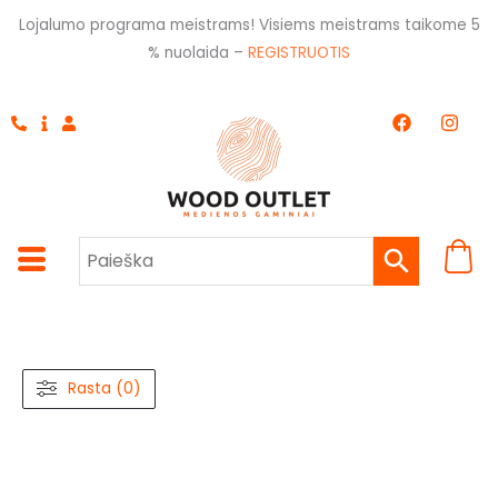
Pereiti
Lojalumo programa meistrams! Visiems meistrams taikome 5
prie
% nuolaida –
REGISTRUOTIS
turinio
F
I
a
n
c
s
e
t
b
a
o
g
o
r
k
a
m
Rasta (0)