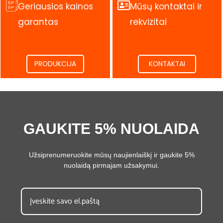
Geriausios kainos
Mūsų kontaktai ir
garantas
rekvizitai
.
.
PRODUKCIJA
KONTAKTAI
GAUKITE 5% NUOLAIDA
Užsiprenumeruokite mūsų naujienlaiškį ir gaukite 5%
nuolaidą pirmajam užsakymui.