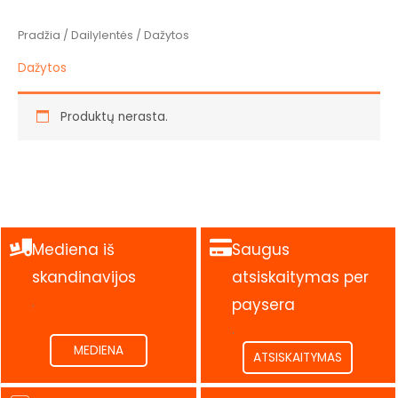
Pradžia
/
Dailylentės
/ Dažytos
Dažytos
Produktų nerasta.
Mediena iš
Saugus
skandinavijos
atsiskaitymas per
.
paysera
.
MEDIENA
ATSISKAITYMAS