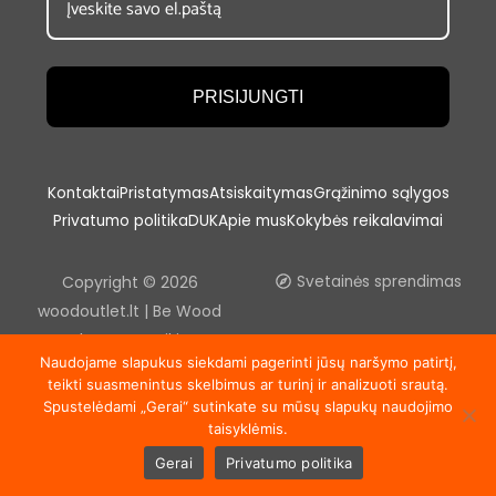
PRISIJUNGTI
Kontaktai
Pristatymas
Atsiskaitymas
Grąžinimo sąlygos
Privatumo politika
DUK
Apie mus
Kokybės reikalavimai
Copyright © 2026
Svetainės sprendimas
woodoutlet.lt | Be Wood
outlet, UAB sutikimo
Naudojame slapukus siekdami pagerinti jūsų naršymo patirtį,
draudžiama kopijuoti ir platinti
teikti suasmenintus skelbimus ar turinį ir analizuoti srautą.
svetainėje esančią
Spustelėdami „Gerai“ sutinkate su mūsų slapukų naudojimo
informaciją.
taisyklėmis.
Gerai
Privatumo politika