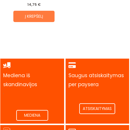
14,75
€
Į KREPŠELĮ
Mediena iš
Saugus atsiskaitymas
skandinavijos
per paysera
.
.
ATSISKAITYMAS
MEDIENA