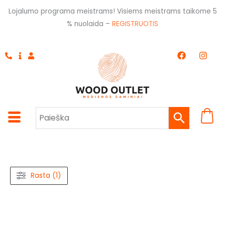
Pereiti
Lojalumo programa meistrams! Visiems meistrams taikome 5
prie
% nuolaida –
REGISTRUOTIS
turinio
F
I
a
n
c
s
e
t
b
a
o
g
o
r
k
a
m
Rasta (1)