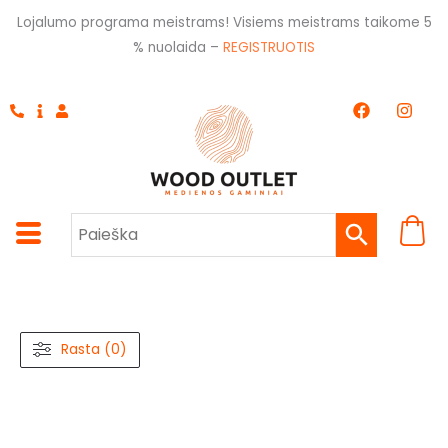
Pereiti
Lojalumo programa meistrams! Visiems meistrams taikome 5
prie
% nuolaida –
REGISTRUOTIS
turinio
F
I
a
n
c
s
e
t
b
a
o
g
o
r
k
a
m
Rasta (0)