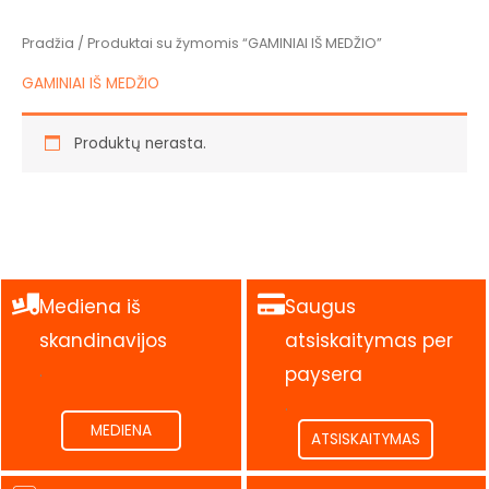
Pradžia
/ Produktai su žymomis “GAMINIAI IŠ MEDŽIO”
GAMINIAI IŠ MEDŽIO
Produktų nerasta.
Mediena iš
Saugus
skandinavijos
atsiskaitymas per
.
paysera
.
MEDIENA
ATSISKAITYMAS