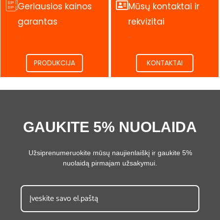
Geriausios kainos
Mūsų kontaktai ir
garantas
rekvizitai
.
.
PRODUKCIJA
KONTAKTAI
GAUKITE 5% NUOLAIDA
Užsiprenumeruokite mūsų naujienlaiškį ir gaukite 5%
nuolaidą pirmajam užsakymui.