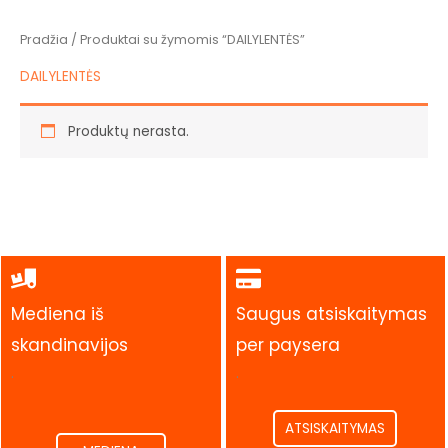
Pradžia
/ Produktai su žymomis “DAILYLENTĖS”
DAILYLENTĖS
Produktų nerasta.
Mediena iš
Saugus atsiskaitymas
skandinavijos
per paysera
.
.
ATSISKAITYMAS