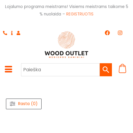
Pereiti
Lojalumo programa meistrams! Visiems meistrams taikome 5
prie
% nuolaida –
REGISTRUOTIS
turinio
F
I
a
n
c
s
e
t
b
a
o
g
o
r
k
a
m
Rasta (0)