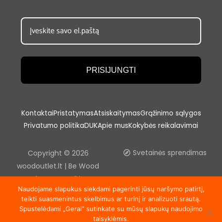
PRISIJUNGTI
Kontaktai
Pristatymas
Atsiskaitymas
Grąžinimo sąlygos
Privatumo politika
DUK
Apie mus
Kokybės reikalavimai
Copyright © 2026
Svetainės sprendimas
woodoutlet.lt | Be Wood
outlet, UAB sutikimo
Naudojame slapukus siekdami pagerinti jūsų naršymo patirtį,
draudžiama kopijuoti ir platinti
teikti suasmenintus skelbimus ar turinį ir analizuoti srautą.
svetainėje esančią
Spustelėdami „Gerai“ sutinkate su mūsų slapukų naudojimo
informaciją.
taisyklėmis.