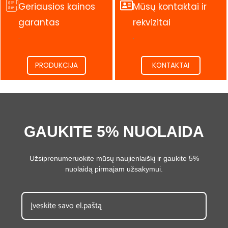
Geriausios kainos
Mūsų kontaktai ir
garantas
rekvizitai
.
.
PRODUKCIJA
KONTAKTAI
GAUKITE 5% NUOLAIDA
Užsiprenumeruokite mūsų naujienlaiškį ir gaukite 5%
nuolaidą pirmajam užsakymui.