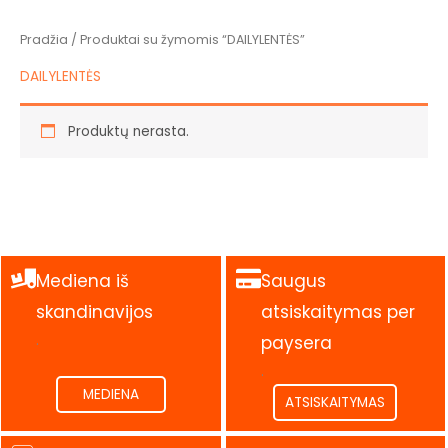
Pradžia
/ Produktai su žymomis “DAILYLENTĖS”
DAILYLENTĖS
Produktų nerasta.
Mediena iš
Saugus
skandinavijos
atsiskaitymas per
.
paysera
.
MEDIENA
ATSISKAITYMAS