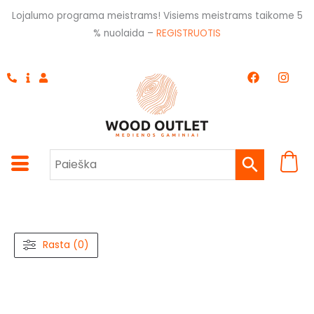
Pereiti
Lojalumo programa meistrams! Visiems meistrams taikome 5
prie
% nuolaida –
REGISTRUOTIS
turinio
F
I
a
n
c
s
e
t
b
a
o
g
o
r
k
a
m
Rasta (0)