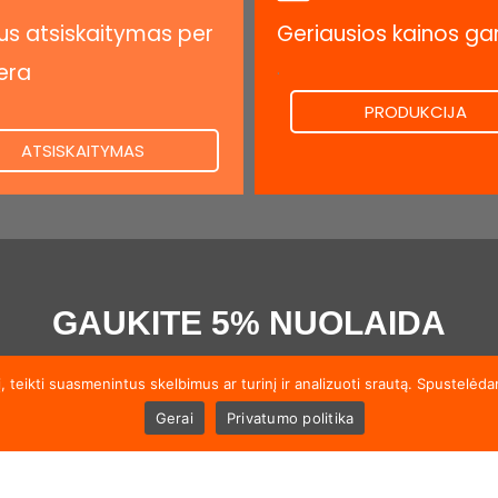
s atsiskaitymas per
Geriausios kainos ga
.
era
PRODUKCIJA
ATSISKAITYMAS
GAUKITE 5% NUOLAIDA
enumeruokite mūsų naujienlaiškį ir gaukite 5% nuolaidą pirmajam užs
 teikti suasmenintus skelbimus ar turinį ir analizuoti srautą. Spustelėd
Gerai
Privatumo politika
PRISIJUNG