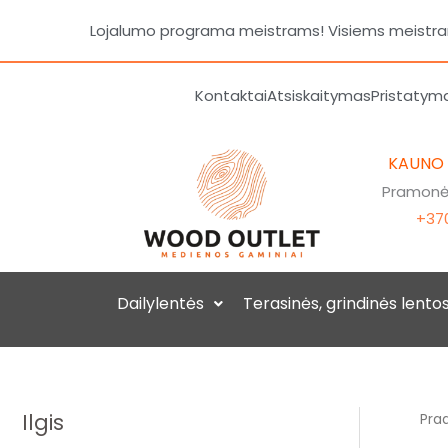
Pereiti
Lojalumo programa meistrams! Visiems meistrams
prie
turinio
Kontaktai
Atsiskaitymas
Pristatym
KAUNO
Pramonės
+370
Dailylentės
Terasinės, grindinės lento
Ilgis
Prad