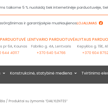
 taikome 5 % nuolaidą tiek internetinėje parduotuvėje, tie
F
as
Grąžinimas ir garantija
Apie mus
Naujienos
LOJALUMAS
a
c
e
b
 PARDUOTUVĖ
LENTVARIO PARDUOTUVĖ
ALYTAUS PARDU
o
o
 pr 6A, Kaunas
Fabriko g. 4A, Lentvaris
Kepyklos g. 19E, A
k
 644 40117
+370 640 54766
+370 604 875
s
Konstrukcinė, statybinė mediena
Tvirtinimo el
žia
/ Produktai su žymomis “DAILYLENTĖS”