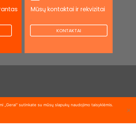
rantas
Mūsų kontaktai ir rekvizitai
.
KONTAKTAI
akymui.
ami „Gerai“ sutinkate su mūsų slapukų naudojimo taisyklėmis.
TI