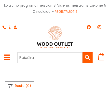
Pereiti
Lojalumo programa meistrams! Visiems meistrams taikome 5
prie
% nuolaida –
REGISTRUOTIS
turinio
F
I
a
n
c
s
e
t
b
a
o
g
o
r
k
a
m
Rasta (0)