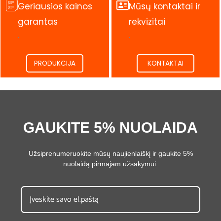
Geriausios kainos
Mūsų kontaktai ir
garantas
rekvizitai
.
.
PRODUKCIJA
KONTAKTAI
GAUKITE 5% NUOLAIDA
Užsiprenumeruokite mūsų naujienlaiškį ir gaukite 5%
nuolaidą pirmajam užsakymui.