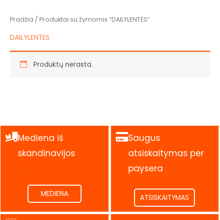
Pradžia
/ Produktai su žymomis “DAILYLENTĖS”
DAILYLENTĖS
Produktų nerasta.
Mediena iš
Saugus
skandinavijos
atsiskaitymas per
.
paysera
.
MEDIENA
ATSISKAITYMAS