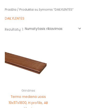
Pradžia
/ Produktai su žymomis “DAILYLENTĖS”
DAILYLENTĖS
Rezultatų: 1
This
product
has
multiple
variants.
The
options
may
be
Grindinės
chosen
Termo mediena uosis
on
19x117x1800, H profilis, AB