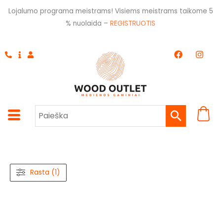
Pereiti
Lojalumo programa meistrams! Visiems meistrams taikome 5
prie
% nuolaida –
REGISTRUOTIS
turinio
F
I
a
n
c
s
e
t
b
a
o
g
o
r
k
a
m
Rasta (1)