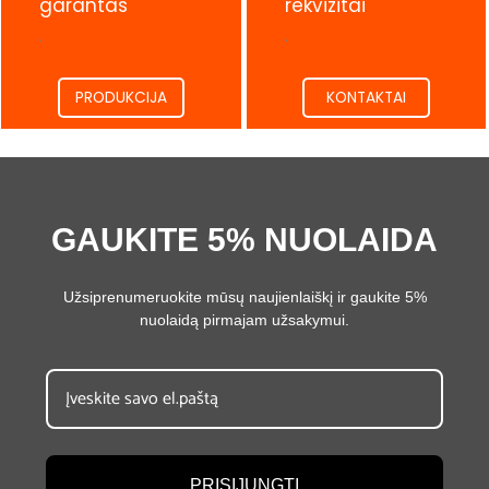
garantas
rekvizitai
.
.
PRODUKCIJA
KONTAKTAI
GAUKITE 5% NUOLAIDA
Užsiprenumeruokite mūsų naujienlaiškį ir gaukite 5%
nuolaidą pirmajam užsakymui.
PRISIJUNGTI