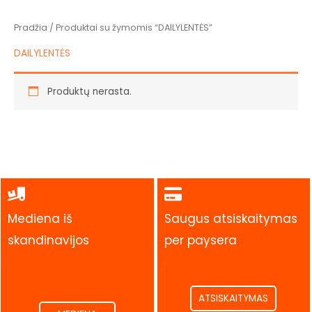
Pradžia
/ Produktai su žymomis “DAILYLENTĖS”
DAILYLENTĖS
Produktų nerasta.
Mediena iš
Saugus atsiskaitymas
skandinavijos
per paysera
.
.
ATSISKAITYMAS