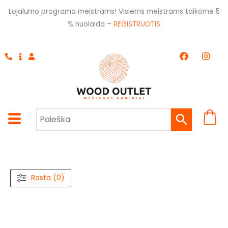
Pereiti
Lojalumo programa meistrams! Visiems meistrams taikome 5
prie
% nuolaida –
REGISTRUOTIS
turinio
F
I
a
n
c
s
e
t
b
a
o
g
o
r
k
a
m
Rasta (0)