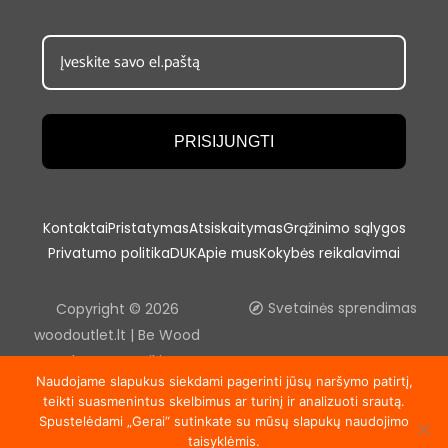
PRISIJUNGTI
Kontaktai
Pristatymas
Atsiskaitymas
Grąžinimo sąlygos
Privatumo politika
DUK
Apie mus
Kokybės reikalavimai
Copyright © 2026
Svetainės sprendimas
woodoutlet.lt | Be Wood
outlet, UAB sutikimo
Naudojame slapukus siekdami pagerinti jūsų naršymo patirtį,
draudžiama kopijuoti ir platinti
teikti suasmenintus skelbimus ar turinį ir analizuoti srautą.
svetainėje esančią
Spustelėdami „Gerai“ sutinkate su mūsų slapukų naudojimo
informaciją.
taisyklėmis.