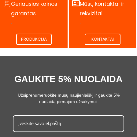
Geriausios kainos
Mūsų kontaktai ir
garantas
rekvizitai
.
.
PRODUKCIJA
KONTAKTAI
GAUKITE 5% NUOLAIDA
Užsiprenumeruokite mūsų naujienlaiškį ir gaukite 5%
nuolaidą pirmajam užsakymui.