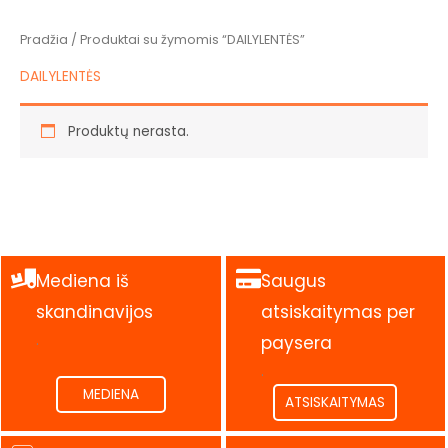
Pradžia
/ Produktai su žymomis “DAILYLENTĖS”
DAILYLENTĖS
Produktų nerasta.
Mediena iš
Saugus
skandinavijos
atsiskaitymas per
.
paysera
.
MEDIENA
ATSISKAITYMAS