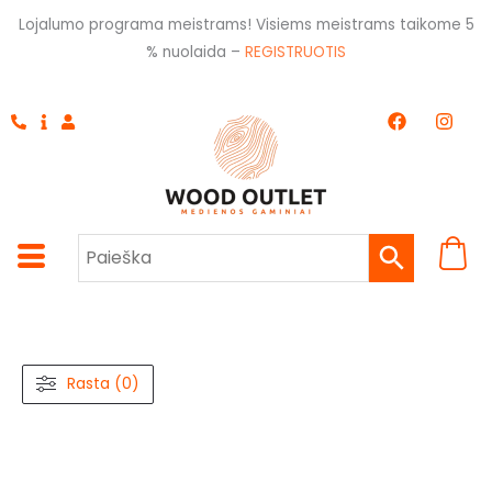
Pereiti
Lojalumo programa meistrams! Visiems meistrams taikome 5
prie
% nuolaida –
REGISTRUOTIS
turinio
F
I
a
n
c
s
e
t
b
a
o
g
o
r
k
a
m
Rasta (0)