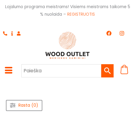
Pereiti
Lojalumo programa meistrams! Visiems meistrams taikome 5
prie
% nuolaida –
REGISTRUOTIS
turinio
F
I
a
n
c
s
e
t
b
a
o
g
o
r
k
a
m
Rasta (0)