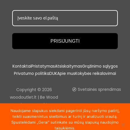
PRISIJUNGTI
Kontaktai
Pristatymas
Atsiskaitymas
Grąžinimo sąlygos
Privatumo politika
DUK
Apie mus
Kokybės reikalavimai
Copyright © 2026
Svetainės sprendimas
woodoutlet.lt | Be Wood
outlet, UAB sutikimo
Naudojame slapukus siekdami pagerinti jūsų naršymo patirtį,
draudžiama kopijuoti ir platinti
teikti suasmenintus skelbimus ar turinį ir analizuoti srautą.
svetainėje esančią
Spustelėdami „Gerai“ sutinkate su mūsų slapukų naudojimo
informaciją.
taisyklėmis.