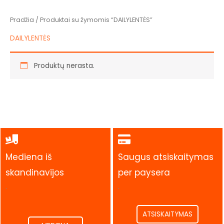
Pradžia
/ Produktai su žymomis “DAILYLENTĖS”
DAILYLENTĖS
Produktų nerasta.
Mediena iš
Saugus atsiskaitymas
skandinavijos
per paysera
.
.
ATSISKAITYMAS