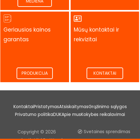
MEDIENA
Geriausios kainos
Mūsų kontaktai ir
garantas
rekvizitai
.
.
PRODUKCIJA
KONTAKTAI
Kontaktai
Pristatymas
Atsiskaitymas
Grąžinimo sąlygos
Privatumo politika
DUK
Apie mus
Kokybės reikalavimai
Copyright © 2026
Svetainės sprendimas
woodoutlet.lt | Be Wood