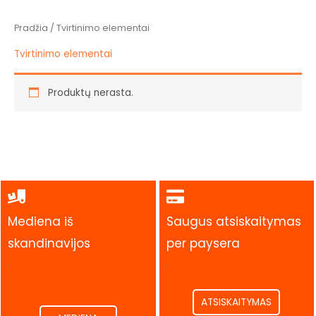
Pradžia
/ Tvirtinimo elementai
Tvirtinimo elementai
Produktų nerasta.
Mediena iš
Saugus atsiskaitymas
skandinavijos
per paysera
.
.
ATSISKAITYMAS