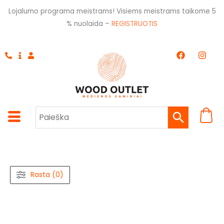
Pereiti
Lojalumo programa meistrams! Visiems meistrams taikome 5
prie
% nuolaida –
REGISTRUOTIS
turinio
F
I
a
n
c
s
e
t
b
a
o
g
o
r
k
a
m
Rasta (0)