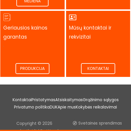
MEDIENA
Geriausios kainos
Mūsų kontaktai ir
garantas
rekvizitai
.
.
PRODUKCIJA
KONTAKTAI
Kontaktai
Pristatymas
Atsiskaitymas
Grąžinimo sąlygos
Privatumo politika
DUK
Apie mus
Kokybės reikalavimai
Copyright © 2026
Svetainės sprendimas
woodoutlet.lt | Be Wood