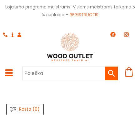
Pereiti
Lojalumo programa meistrams! Visiems meistrams taikome 5
prie
% nuolaida –
REGISTRUOTIS
turinio
F
I
a
n
c
s
e
t
b
a
o
g
o
r
k
a
m
Rasta (0)