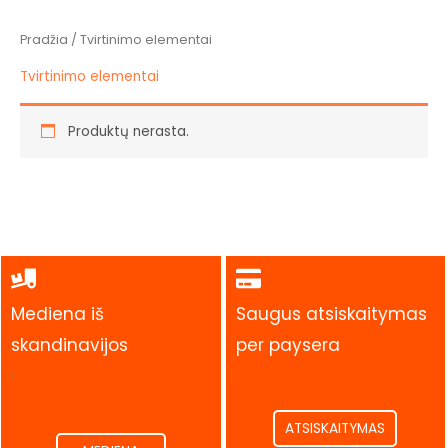
Pradžia
/ Tvirtinimo elementai
Tvirtinimo elementai
Produktų nerasta.
Mediena iš
Saugus atsiskaitymas
skandinavijos
per paysera
.
.
ATSISKAITYMAS