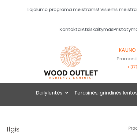
Pereiti
Lojalumo programa meistrams! Visiems meistrams
prie
turinio
Kontaktai
Atsiskaitymas
Pristatym
KAUNO
Pramonės
+370
Dailylentės
Terasinės, grindinės lento
Ilgis
Prad