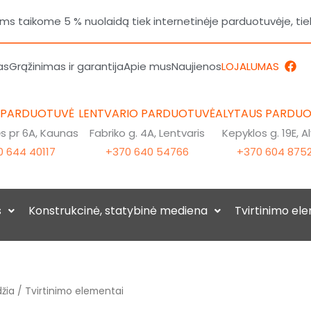
 taikome 5 % nuolaidą tiek internetinėje parduotuvėje, tie
F
as
Grąžinimas ir garantija
Apie mus
Naujienos
LOJALUMAS
a
c
e
b
 PARDUOTUVĖ
LENTVARIO PARDUOTUVĖ
ALYTAUS PARDU
o
o
 pr 6A, Kaunas
Fabriko g. 4A, Lentvaris
Kepyklos g. 19E, A
k
 644 40117
+370 640 54766
+370 604 875
s
Konstrukcinė, statybinė mediena
Tvirtinimo el
žia
/ Tvirtinimo elementai