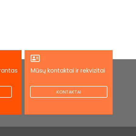
rantas
Mūsų kontaktai ir rekvizitai
.
KONTAKTAI