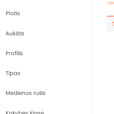
Tvi
Plotis
Aukštis
Profilis
Tipas
Medienos rušis
Kokybės klasė