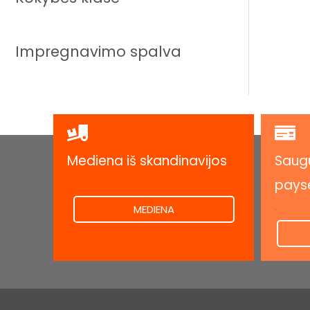
Impregnavimo spalva
Mediena iš skandinavijos
Saugu
.
pays
.
MEDIENA