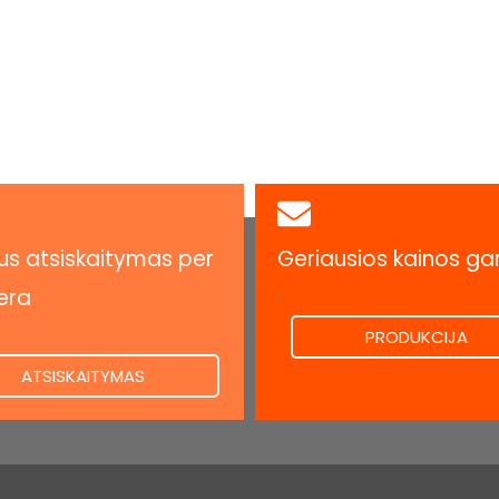
s atsiskaitymas per
Geriausios kainos ga
.
era
PRODUKCIJA
ATSISKAITYMAS