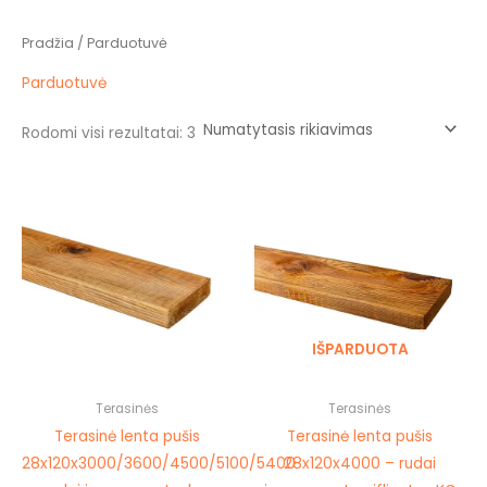
Pradžia
/ Parduotuvė
Parduotuvė
Rodomi visi rezultatai: 3
Price
This
This
range:
product
prod
5,70 €
through
has
has
10,00 €
multiple
mult
variants.
vari
The
The
IŠPARDUOTA
options
opti
may
may
be
be
Terasinės
Terasinės
chosen
cho
Terasinė lenta pušis
Terasinė lenta pušis
on
on
28x120x3000/3600/4500/5100/5400
28x120x4000 – rudai