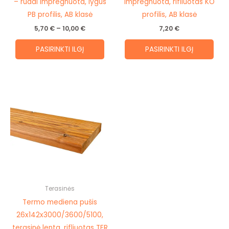
the
the
– rudai impregnuota, lygus
impregnuota, rifliuotas KO
product
prod
PB profilis, AB klasė
profilis, AB klasė
page
pag
5,70
€
–
10,00
€
7,20
€
PASIRINKTI ILGĮ
PASIRINKTI ILGĮ
Price
This
range:
product
12,10 €
through
has
14,00 €
multiple
variants.
The
options
may
be
Terasinės
chosen
Termo mediena pušis
on
26x142x3000/3600/5100,
the
terasinė lenta, rifliuotas TER