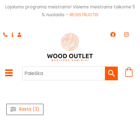
Pereiti
Lojalumo programa meistrams! Visiems meistrams taikome 5
prie
% nuolaida –
REGISTRUOTIS
turinio
F
I
a
n
c
s
e
t
b
a
o
g
o
r
k
a
m
Rasta (3)