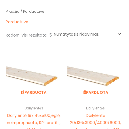
Pradžia
/ Parduotuvė
Parduotuvė
Rodomi visi rezultatai: 5
Price
This
This
range:
product
prod
1,78 €
through
has
has
2,73 €
multiple
mult
variants.
vari
The
The
IŠPARDUOTA
IŠPARDUOTA
options
opti
may
may
be
be
Dailylentės
Dailylentės
chosen
cho
Dailylentė 19x145x5100,eglė,
Dailylentė
on
on
neimpregnuota, RPL profilis,
20x136x3900/4000/6000,