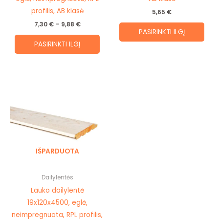
product
prod
profilis, AB klasė
5,65
€
page
pag
7,30
€
–
9,88
€
PASIRINKTI ILGĮ
PASIRINKTI ILGĮ
This
product
has
multiple
variants.
The
IŠPARDUOTA
options
may
be
Dailylentės
chosen
Lauko dailylentė
on
19x120x4500, eglė,
the
neimpregnuota, RPL profilis,