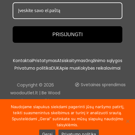
PRISIJUNGTI
Kontaktai
Pristatymas
Atsiskaitymas
Grąžinimo sąlygos
Privatumo politika
DUK
Apie mus
Kokybės reikalavimai
Copyright © 2026
Svetainės sprendimas
woodoutlet.lt | Be Wood
outlet, UAB sutikimo
Naudojame slapukus siekdami pagerinti jūsų naršymo patirtį,
draudžiama kopijuoti ir platinti
teikti suasmenintus skelbimus ar turinį ir analizuoti srautą.
svetainėje esančią
Spustelėdami „Gerai“ sutinkate su mūsų slapukų naudojimo
informaciją.
taisyklėmis.
Gerai
Privatumo politika