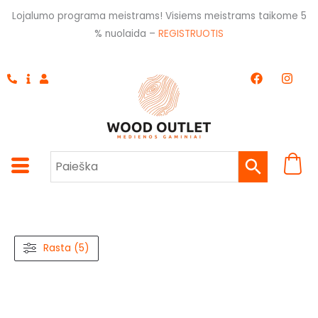
Pereiti
Lojalumo programa meistrams! Visiems meistrams taikome 5
prie
% nuolaida –
REGISTRUOTIS
turinio
F
I
a
n
c
s
e
t
b
a
o
g
o
r
k
a
m
Rasta (5)