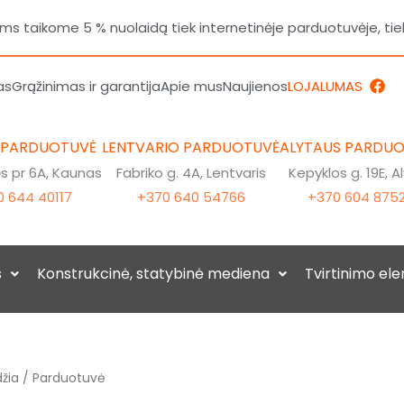
 taikome 5 % nuolaidą tiek internetinėje parduotuvėje, tie
F
as
Grąžinimas ir garantija
Apie mus
Naujienos
LOJALUMAS
a
c
e
b
 PARDUOTUVĖ
LENTVARIO PARDUOTUVĖ
ALYTAUS PARDU
o
o
 pr 6A, Kaunas
Fabriko g. 4A, Lentvaris
Kepyklos g. 19E, A
k
 644 40117
+370 640 54766
+370 604 875
s
Konstrukcinė, statybinė mediena
Tvirtinimo el
žia
/ Parduotuvė