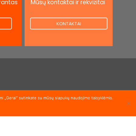
rantas
Mūsų kontaktai ir rekvizitai
.
KONTAKTAI
akymui.
ami „Gerai“ sutinkate su mūsų slapukų naudojimo taisyklėmis.
TI