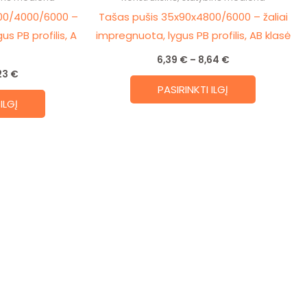
00/4000/6000 –
Tašas pušis 35x90x4800/6000 – žaliai
product
product
us PB profilis, A
impregnuota, lygus PB profilis, AB klasė
page
page
6,39
€
–
8,64
€
23
€
PASIRINKTI ILGĮ
ILGĮ