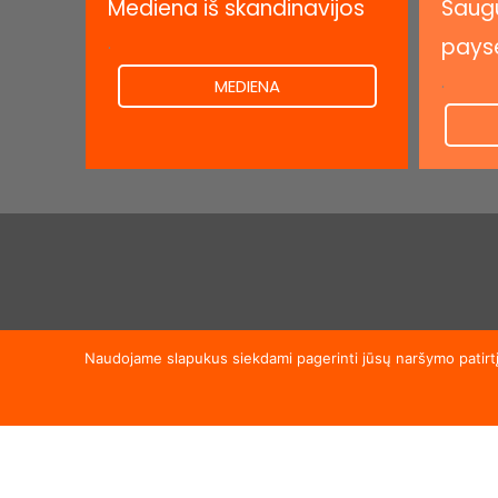
Mediena iš skandinavijos
Saugu
.
pays
.
MEDIENA
Užsipr
Naudojame slapukus siekdami pagerinti jūsų naršymo patirtį,