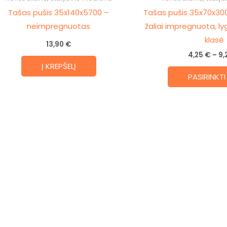
Tašas pušis 35x140x5700 –
Tašas pušis 35x70x30
neimpregnuotas
žaliai impregnuota, lyg
klasė
13,90
€
4,25
€
–
9,
Į KREPŠELĮ
PASIRINKTI 