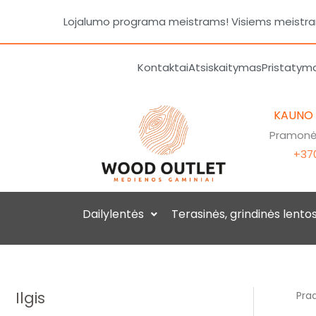
Pereiti
Lojalumo programa meistrams! Visiems meistrams
prie
turinio
Kontaktai
Atsiskaitymas
Pristatym
KAUNO
Pramonės
+370
Dailylentės
Terasinės, grindinės lento
Ilgis
Prad