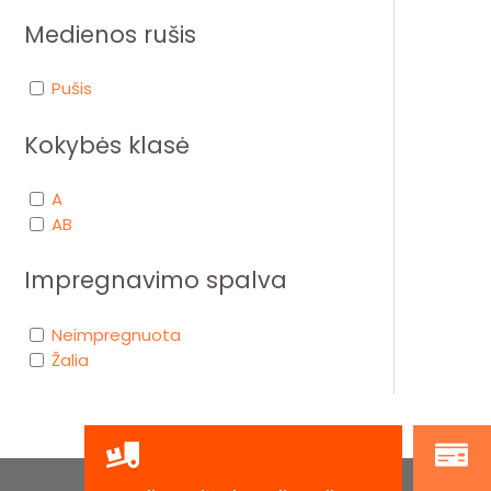
Medienos rušis
Pušis
Kokybės klasė
A
AB
Impregnavimo spalva
Neimpregnuota
Žalia