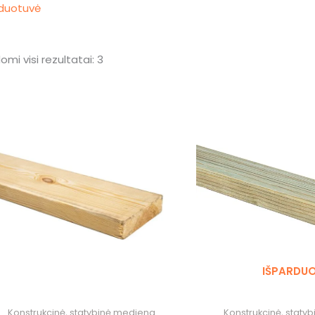
duotuvė
mi visi rezultatai: 3
IŠPARDU
Konstrukcinė, statybinė mediena
Konstrukcinė, staty