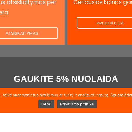
s atsiskaitymas per
Geriausios kainos ga
.
era
PRODUKCIJA
ATSISKAITYMAS
GAUKITE 5% NUOLAIDA
enumeruokite mūsų naujienlaiškį ir gaukite 5% nuolaidą pirmajam užs
 teikti suasmenintus skelbimus ar turinį ir analizuoti srautą. Spustelėd
Gerai
Privatumo politika
PRISIJUNG