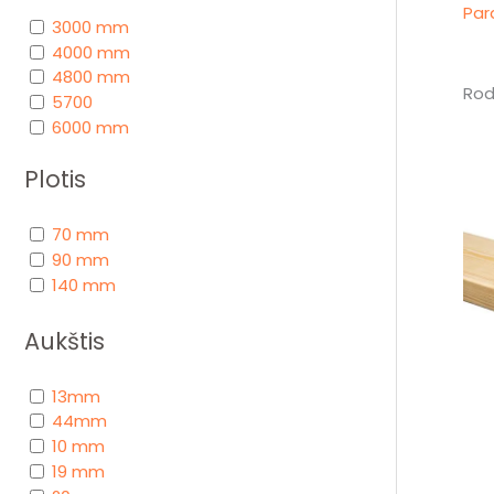
Par
3000 mm
4000 mm
4800 mm
Rodo
5700
6000 mm
Plotis
70 mm
90 mm
140 mm
Aukštis
13mm
44mm
10 mm
19 mm