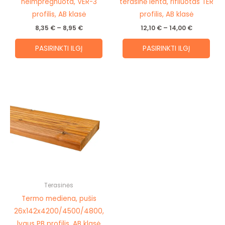
the
the
neimpregnuota, VER-3
terasinė lenta, rifliuotas TER
product
prod
profilis, AB klasė
profilis, AB klasė
page
pag
8,35
€
–
8,95
€
12,10
€
–
14,00
€
PASIRINKTI ILGĮ
PASIRINKTI ILGĮ
Price
This
range:
product
17,10 €
through
has
20,70 €
multiple
variants.
The
options
may
be
Terasinės
chosen
Termo mediena, pušis
on
26x142x4200/4500/4800,
the
lygus PB profilis, AB klasė