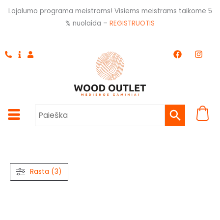
Pereiti
Lojalumo programa meistrams! Visiems meistrams taikome 5
prie
% nuolaida –
REGISTRUOTIS
turinio
F
I
a
n
c
s
e
t
b
a
o
g
o
r
k
a
m
Rasta (3)