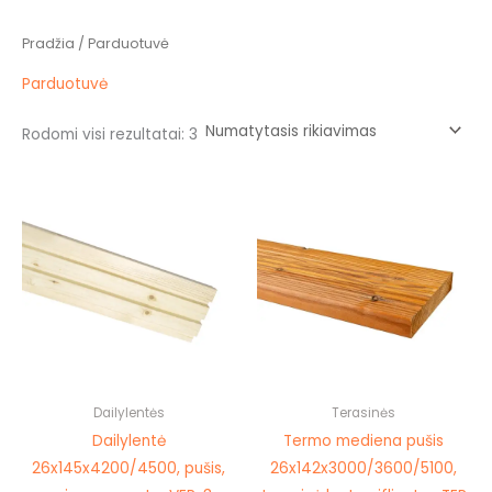
Pradžia
/ Parduotuvė
Parduotuvė
Rodomi visi rezultatai: 3
Price
Price
This
This
range:
range:
product
prod
8,35 €
12,10 €
through
through
has
has
8,95 €
14,00 €
multiple
mult
variants.
vari
The
The
options
opti
may
may
be
be
Dailylentės
Terasinės
chosen
cho
Dailylentė
Termo mediena pušis
on
on
26x145x4200/4500, pušis,
26x142x3000/3600/5100,