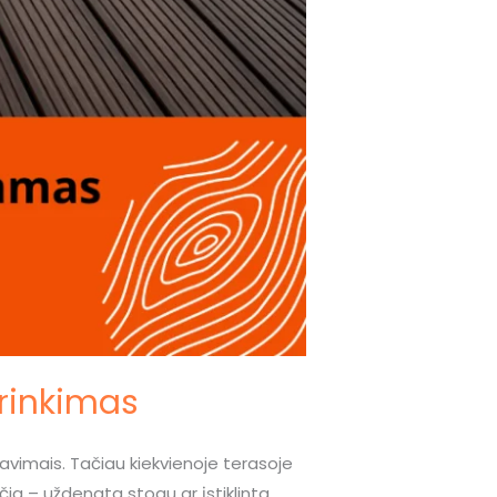
irinkimas
ravimais. Tačiau kiekvienoje terasoje
rečia – uždengta stogu ar įstiklinta.