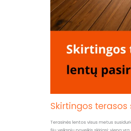
Skirtingos terasos
Terasinės lentos visus metus susiduria
šių veiksnių poveikis skiriasi: viena yr