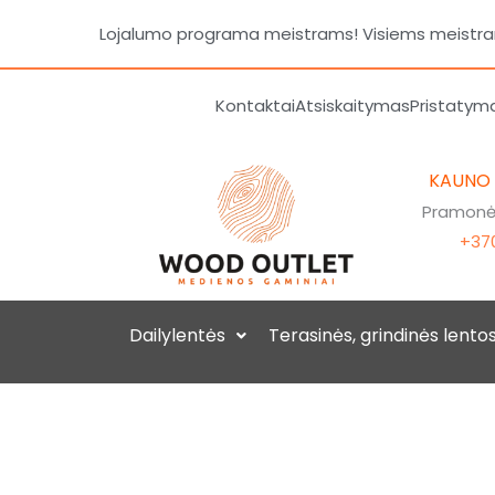
Pereiti
Lojalumo programa meistrams! Visiems meistrams
prie
turinio
Kontaktai
Atsiskaitymas
Pristatym
KAUNO
Pramonės
+370
Dailylentės
Terasinės, grindinės lento