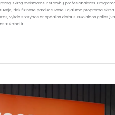
ramą, skirtą meistrams ir statybų profesionalams. Programo
tuvėje, tiek fizinėse parduotuvėse. Lojalumo programa skirta
ntes, vykdo statybos ar apdailos darbus. Nuolaidos galios į
strukcinei ir