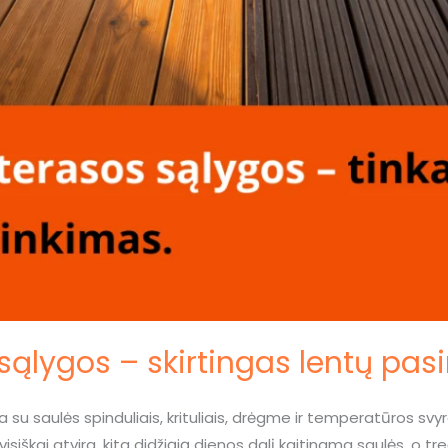
 sąlygos – skirtingas lentų pas
 su saulės spinduliais, krituliais, drėgme ir temperatūros svy
a visiškai atvira, kita didžiąją dienos dalį kaitinama saulės, o t