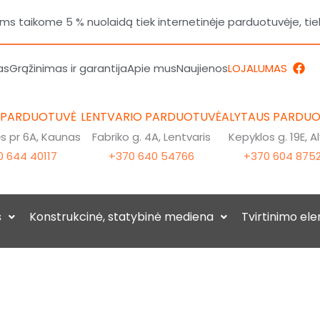
 taikome 5 % nuolaidą tiek internetinėje parduotuvėje, tie
F
as
Grąžinimas ir garantija
Apie mus
Naujienos
LOJALUMAS
a
c
e
b
 PARDUOTUVĖ
LENTVARIO PARDUOTUVĖ
ALYTAUS PARDU
o
o
 pr 6A, Kaunas
Fabriko g. 4A, Lentvaris
Kepyklos g. 19E, A
k
 644 40117
+370 640 54766
+370 604 875
s
Konstrukcinė, statybinė mediena
Tvirtinimo el