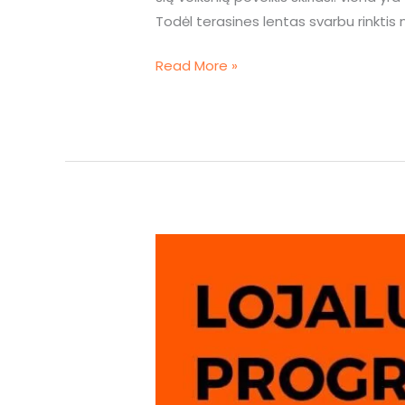
Todėl terasines lentas svarbu rinktis n
Read More »
Wood
Outlet
pristato
lojalumo
programą
meistrams