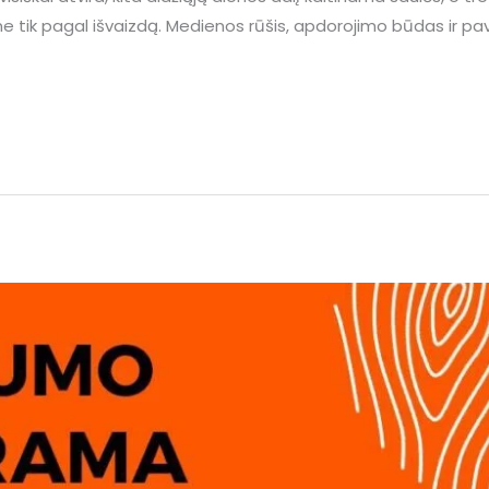
e tik pagal išvaizdą. Medienos rūšis, apdorojimo būdas ir pavirš