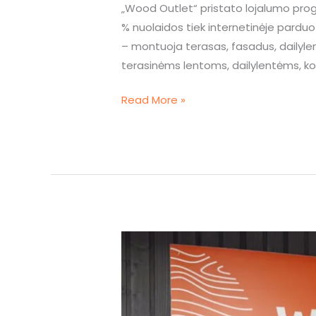
„Wood Outlet“ pristato lojalumo prog
% nuolaidos tiek internetinėje parduo
– montuoja terasas, fasadus, dailyle
terasinėms lentoms, dailylentėms, kon
Read More »
Wood
Outlet
plėtra
tęsiasi: