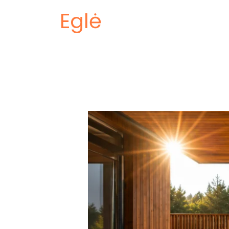
Eglė
Skirtingos
terasos
sąlygos
–
skirtingas
lentų
pasirinkimas