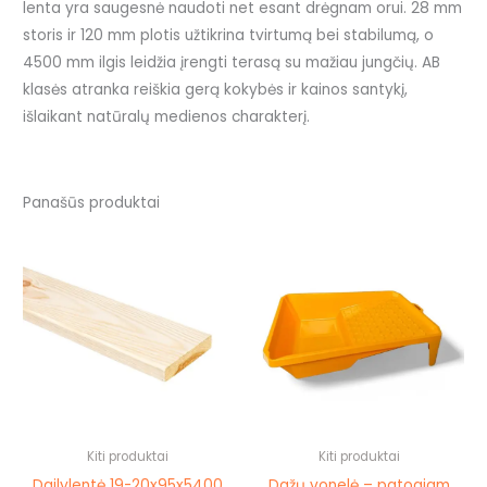
lenta yra saugesnė naudoti net esant drėgnam orui. 28 mm
storis ir 120 mm plotis užtikrina tvirtumą bei stabilumą, o
4500 mm ilgis leidžia įrengti terasą su mažiau jungčių. AB
klasės atranka reiškia gerą kokybės ir kainos santykį,
išlaikant natūralų medienos charakterį.
Panašūs produktai
This
product
has
multiple
variants.
The
options
may
be
Kiti produktai
Kiti produktai
chosen
Dailylentė 19-20x95x5400
Dažų vonelė – patogiam