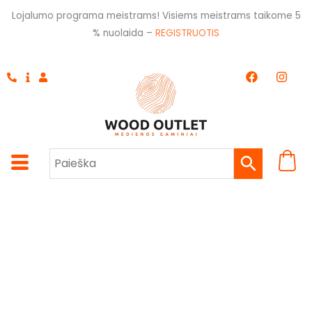
Pereiti
Lojalumo programa meistrams! Visiems meistrams taikome 5
prie
% nuolaida –
REGISTRUOTIS
turinio
F
I
a
n
c
s
e
t
b
a
o
g
o
r
k
a
m