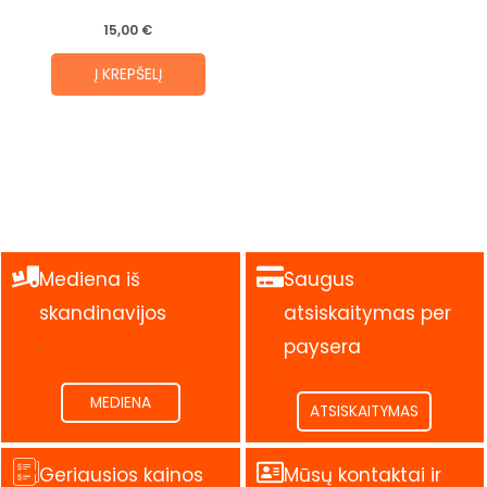
15,00
€
Į KREPŠELĮ
Mediena iš
Saugus
skandinavijos
atsiskaitymas per
.
paysera
.
MEDIENA
ATSISKAITYMAS
Geriausios kainos
Mūsų kontaktai ir