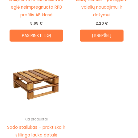
on
eglė neimpregnuota RPB
volelių naudojimui ir
the
profilis AB klasė
dažymui
product
5,95
€
2,20
€
page
PASIRINKTI ILGĮ
Į KREPŠELĮ
Kiti produktai
Sodo staliukas – praktiška ir
stilinga lauko detalė