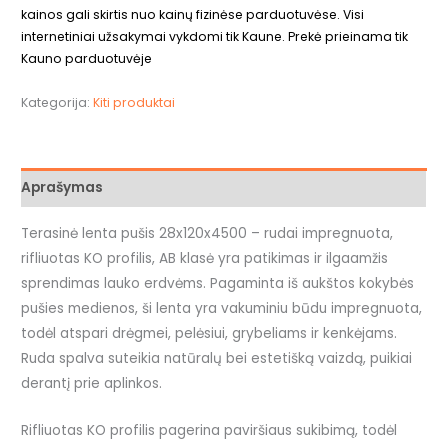
kainos gali skirtis nuo kainų fizinėse parduotuvėse. Visi
internetiniai užsakymai vykdomi tik Kaune. Prekė prieinama tik
Kauno parduotuvėje
Kategorija:
Kiti produktai
Aprašymas
Terasinė lenta pušis 28x120x4500 – rudai impregnuota,
rifliuotas KO profilis, AB klasė yra patikimas ir ilgaamžis
sprendimas lauko erdvėms. Pagaminta iš aukštos kokybės
pušies medienos, ši lenta yra vakuminiu būdu impregnuota,
todėl atspari drėgmei, pelėsiui, grybeliams ir kenkėjams.
Ruda spalva suteikia natūralų bei estetišką vaizdą, puikiai
derantį prie aplinkos.
Rifliuotas KO profilis pagerina paviršiaus sukibimą, todėl