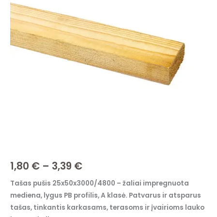
25x50x3000/4800
through
–
žaliai
3,39 €
impregnuota,
lygus
PB
profilis,
AB
klasė
1,80
€
–
3,39
€
Tašas pušis 25x50x3000/4800 – žaliai impregnuota
mediena, lygus PB profilis, A klasė. Patvarus ir atsparus
tašas, tinkantis karkasams, terasoms ir įvairioms lauko