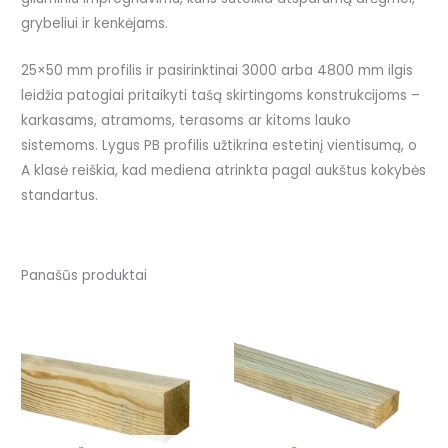
grybeliui ir kenkėjams.
25×50 mm profilis ir pasirinktinai 3000 arba 4800 mm ilgis
leidžia patogiai pritaikyti tašą skirtingoms konstrukcijoms –
karkasams, atramoms, terasoms ar kitoms lauko
sistemoms. Lygus PB profilis užtikrina estetinį vientisumą, o
A klasė reiškia, kad mediena atrinkta pagal aukštus kokybės
standartus.
Panašūs produktai
Price
This
This
range:
product
prod
4,25 €
through
has
has
9,23 €
multiple
mult
variants.
vari
The
The