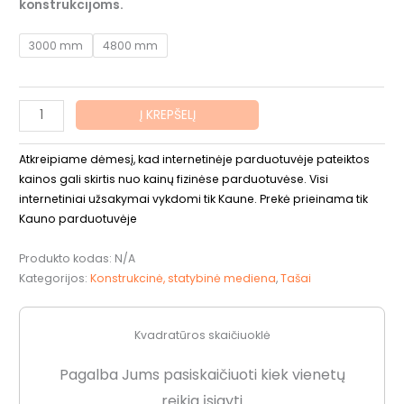
konstrukcijoms.
3000 mm
4800 mm
Į KREPŠELĮ
Atkreipiame dėmesį, kad internetinėje parduotuvėje pateiktos
kainos gali skirtis nuo kainų fizinėse parduotuvėse. Visi
internetiniai užsakymai vykdomi tik Kaune. Prekė prieinama tik
Kauno parduotuvėje
Produkto kodas:
N/A
Kategorijos:
Konstrukcinė, statybinė mediena
,
Tašai
Kvadratūros skaičiuoklė
Pagalba Jums pasiskaičiuoti kiek vienetų
reikia įsigyti