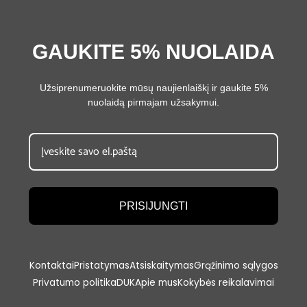
GAUKITE 5% NUOLAIDA
Užsiprenumeruokite mūsų naujienlaiškį ir gaukite 5%
nuolaidą pirmajam užsakymui.
PRISIJUNGTI
Kontaktai
Pristatymas
Atsiskaitymas
Grąžinimo sąlygos
Privatumo politika
DUK
Apie mus
Kokybės reikalavimai