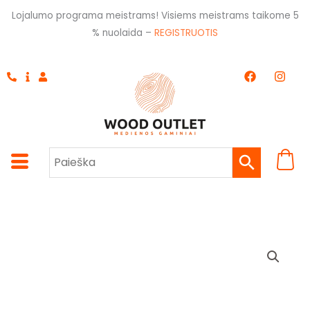
Pereiti
Lojalumo programa meistrams! Visiems meistrams taikome 5
prie
% nuolaida –
REGISTRUOTIS
turinio
F
I
a
n
c
s
e
t
b
a
o
g
o
r
k
a
m
produkto
Price
kiekis:
range:
Tašas
pušis
1,80 €