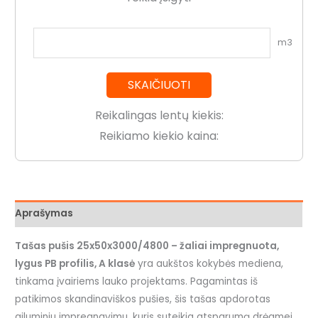
m3
SKAIČIUOTI
Reikalingas lentų kiekis:
Reikiamo kiekio kaina:
Aprašymas
Tašas pušis 25x50x3000/4800 – žaliai impregnuota,
lygus PB profilis, A klasė
yra aukštos kokybės mediena,
tinkama įvairiems lauko projektams. Pagamintas iš
patikimos skandinaviškos pušies, šis tašas apdorotas
giluminiu impregnavimu, kuris suteikia atsparumą drėgmei,