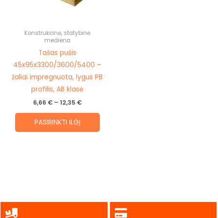
options
may
be
Konstrukcinė, statybinė
mediena
chosen
Tašas pušis
on
45x95x3300/3600/5400 –
the
žaliai impregnuota, lygus PB
product
profilis, AB klasė
page
6,66
€
–
12,35
€
PASIRINKTI ILGĮ