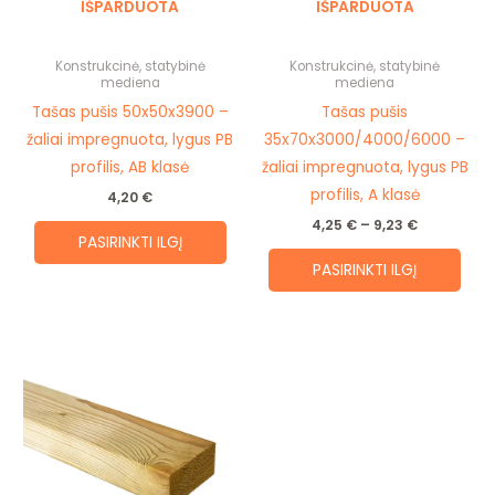
IŠPARDUOTA
IŠPARDUOTA
options
opti
may
may
be
be
Konstrukcinė, statybinė
Konstrukcinė, statybinė
mediena
mediena
chosen
cho
Tašas pušis 50x50x3900 –
Tašas pušis
on
on
žaliai impregnuota, lygus PB
35x70x3000/4000/6000 –
the
the
profilis, AB klasė
žaliai impregnuota, lygus PB
product
prod
profilis, A klasė
4,20
€
page
pag
4,25
€
–
9,23
€
PASIRINKTI ILGĮ
PASIRINKTI ILGĮ
Price
This
range:
product
6,66 €
through
has
12,35 €
multiple
variants.
The