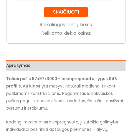
SKAIČIUOTI
Reikalingas lentų kiekis:
Reikiamo kiekio kaina:
Aprašymas
Tašas pušis 97x97x3000 – neimpregnuota, lygus S4S
profilis, AB klasė
yra masyvi, natūrali mediena, tinkanti
patikimoms konstrukcijoms. Pagamintas iš kokybiškos
pušies pagal skandinaviškus standartus, šis tašas pasižymi
tvirtumu ir stabilumu.
Kadangi mediena nėra impregnuota, ji suteikia galimybę
individualiai pasirinkti apsaugos priemones – alyvą,