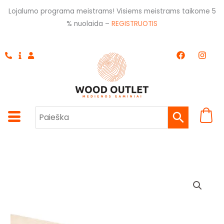
Pereiti
Lojalumo programa meistrams! Visiems meistrams taikome 5
prie
% nuolaida –
REGISTRUOTIS
turinio
F
I
a
n
c
s
e
t
b
a
o
g
o
r
k
a
m
produkto
kiekis:
Tašas
pušis