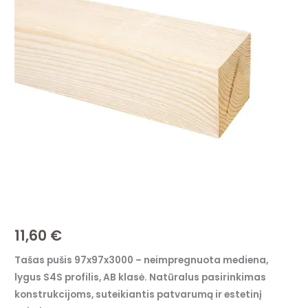
97x97x3000
–
neimpregnuota,
lygus
S4S
profilis,
AB
klasė
11,60
€
Tašas pušis 97x97x3000 – neimpregnuota mediena,
lygus S4S profilis, AB klasė. Natūralus pasirinkimas
konstrukcijoms, suteikiantis patvarumą ir estetinį