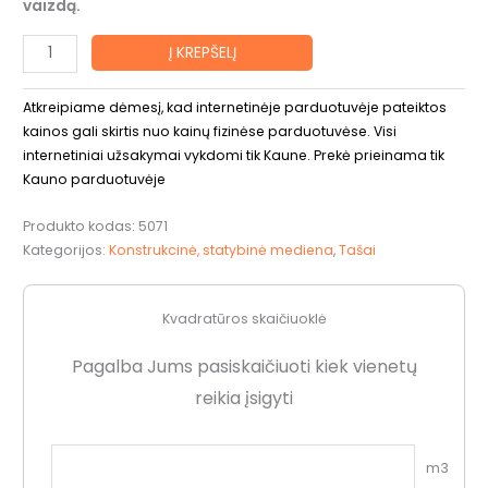
vaizdą.
Į KREPŠELĮ
Atkreipiame dėmesį, kad internetinėje parduotuvėje pateiktos
kainos gali skirtis nuo kainų fizinėse parduotuvėse. Visi
internetiniai užsakymai vykdomi tik Kaune. Prekė prieinama tik
Kauno parduotuvėje
Produkto kodas:
5071
Kategorijos:
Konstrukcinė, statybinė mediena
,
Tašai
Kvadratūros skaičiuoklė
Pagalba Jums pasiskaičiuoti kiek vienetų
reikia įsigyti
m3