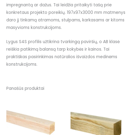
impregnantą ar dažus. Tai leidžia pritaikyti tašą prie
konkretaus projekto poreikių. 197x97x3000 mm matmenys
daro jį tinkamą atramoms, stulpams, karkasams ar kitoms
masyvioms konstrukcijoms.
Lygus S4S profilis užtikrina tvarkingą paviršių, o AB klasė
reiškia patikimą balansą tarp kokybės ir kainos. Tai
praktiškas pasirinkimas natūralios išvaizdos medinėms
konstrukcijoms.
Panašūs produktai
Price
This
range:
prod
3,90 €
through
has
8,84 €
mult
vari