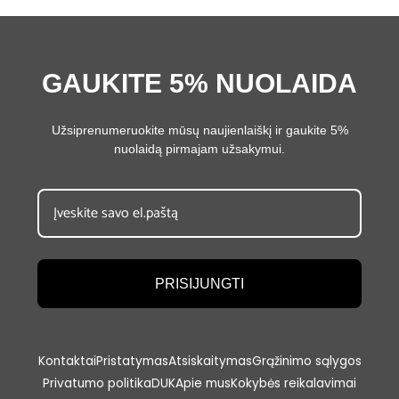
GAUKITE 5% NUOLAIDA
Užsiprenumeruokite mūsų naujienlaiškį ir gaukite 5%
nuolaidą pirmajam užsakymui.
PRISIJUNGTI
Kontaktai
Pristatymas
Atsiskaitymas
Grąžinimo sąlygos
Privatumo politika
DUK
Apie mus
Kokybės reikalavimai