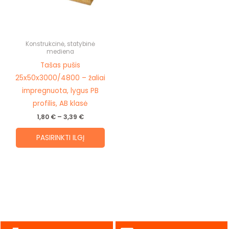
The
options
may
be
Konstrukcinė, statybinė
mediena
chosen
Tašas pušis
on
25x50x3000/4800 – žaliai
the
impregnuota, lygus PB
product
profilis, AB klasė
page
1,80
€
–
3,39
€
PASIRINKTI ILGĮ