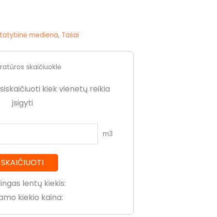
statybinė mediena
,
Tašai
ratūros skaičiuoklė
skaičiuoti kiek vienetų reikia
įsigyti
m3
SKAIČIUOTI
ingas lentų kiekis:
iamo kiekio kaina: