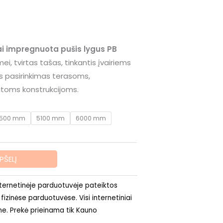
rice
ange:
ai impregnuota pušis lygus PB
i, tvirtas tašas, tinkantis įvairiems
5100/6000
,90 €
s pasirinkimas terasoms,
hrough
itoms konstrukcijoms.
,84 €
500 mm
5100 mm
6000 mm
EPŠELĮ
ternetinėje parduotuvėje pateiktos
 fizinėse parduotuvėse. Visi internetiniai
e. Prekė prieinama tik Kauno