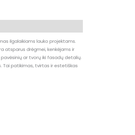
imas ilgalaikiams lauko projektams.
ra atsparus drėgmei, kenkėjams ir
 pavėsinių ar tvorų iki fasadų detalių.
Tai patikimas, tvirtas ir estetiškas
This
:
product
€
gh
has
€