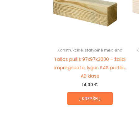
Konstrukcinė, statybinė mediena
K
Tašas pušis 97x97x3000 – žaliai
impregnuota, lygus S4S profilis,
AB klasė
14,00
€
Į KREPŠELĮ