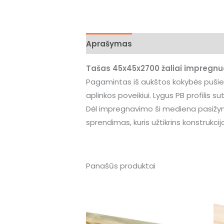
Aprašymas
Tašas 45x45x2700 žaliai impregnuot
Pagamintas iš aukštos kokybės pušies
aplinkos poveikiui. Lygus PB profilis s
Dėl impregnavimo ši mediena pasižymi 
sprendimas, kuris užtikrins konstrukci
Panašūs produktai