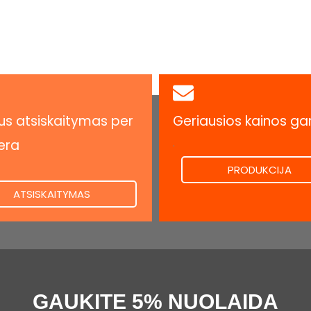
s atsiskaitymas per
Geriausios kainos ga
.
era
PRODUKCIJA
ATSISKAITYMAS
GAUKITE 5% NUOLAIDA