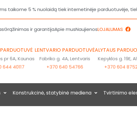
 taikome 5 % nuolaidą tiek internetinėje parduotuvėje, tie
F
as
Grąžinimas ir garantija
Apie mus
Naujienos
LOJALUMAS
a
c
e
b
 PARDUOTUVĖ
LENTVARIO PARDUOTUVĖ
ALYTAUS PARDU
o
o
 pr 6A, Kaunas
Fabriko g. 4A, Lentvaris
Kepyklos g. 19E, A
k
 644 40117
+370 640 54766
+370 604 875
s
Konstrukcinė, statybinė mediena
Tvirtinimo el