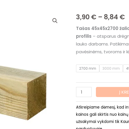
produkto
P
3,90
€
–
8,84
€
kiekis:
r
Tašas 45x45x2700 žali
Tašas
profilis
– atsparus drėgme
45x45x2700/3000/4500/
3
lauko darbams. Patikima
žaliai
t
pavėsinėms, tvoroms ir k
impregnuota
pušis
8
2700 mm
3000 mm
4
–
lygus
PB
Į KR
profilis
Atkreipiame dėmesį, kad in
kainos gali skirtis nuo kainų
užsakymai vykdomi tik Kaun
parduotuvėje