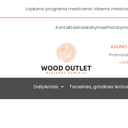
Pereiti
Lojalumo programa meistrams! Visiems meistrams
prie
turinio
Kontaktai
Atsiskaitymas
Pristatym
KAUNO
Pramonės
+370
Dailylentės
Terasinės, grindinės lento