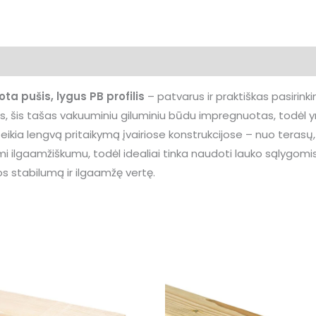
a pušis, lygus PB profilis
– patvarus ir praktiškas pasirink
, šis tašas vakuuminiu giluminiu būdu impregnuotas, todėl y
uteikia lengvą pritaikymą įvairiose konstrukcijose – nuo terasų,
ilgaamžiškumu, todėl idealiai tinka naudoti lauko sąlygomis. 
jos stabilumą ir ilgaamžę vertę.
Price
range
6,66 
throu
12,35 