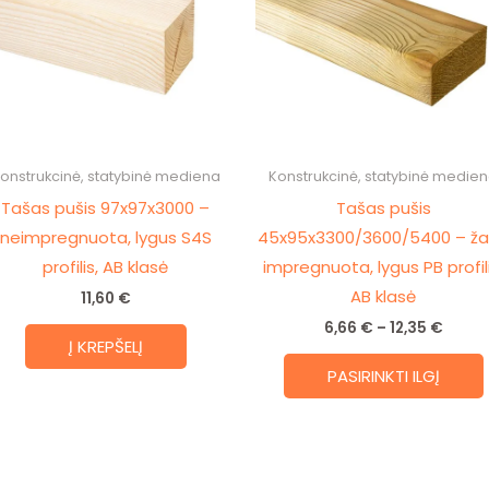
onstrukcinė, statybinė mediena
Konstrukcinė, statybinė medie
Tašas pušis 97x97x3000 –
Tašas pušis
neimpregnuota, lygus S4S
45x95x3300/3600/5400 – žal
profilis, AB klasė
impregnuota, lygus PB profili
AB klasė
11,60
€
6,66
€
–
12,35
€
Į KREPŠELĮ
PASIRINKTI ILGĮ