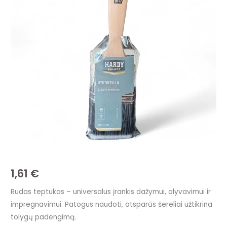
–
patogus
dažymui,
alyvavimui
ir
impregnavimui
1,61
€
Rudas teptukas – universalus įrankis dažymui, alyvavimui ir
impregnavimui. Patogus naudoti, atsparūs šereliai užtikrina
tolygų padengimą.