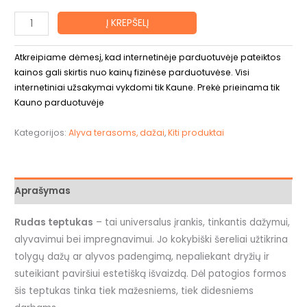
Į KREPŠELĮ
Atkreipiame dėmesį, kad internetinėje parduotuvėje pateiktos
kainos gali skirtis nuo kainų fizinėse parduotuvėse. Visi
internetiniai užsakymai vykdomi tik Kaune. Prekė prieinama tik
Kauno parduotuvėje
Kategorijos:
Alyva terasoms, dažai
,
Kiti produktai
Aprašymas
Rudas teptukas
– tai universalus įrankis, tinkantis dažymui,
alyvavimui bei impregnavimui. Jo kokybiški šereliai užtikrina
tolygų dažų ar alyvos padengimą, nepaliekant dryžių ir
suteikiant paviršiui estetišką išvaizdą. Dėl patogios formos
šis teptukas tinka tiek mažesniems, tiek didesniems