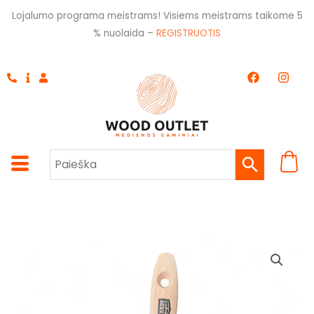
Pereiti
Lojalumo programa meistrams! Visiems meistrams taikome 5
prie
% nuolaida –
REGISTRUOTIS
turinio
F
I
a
n
c
s
e
t
b
a
o
g
o
r
k
a
m
produkto
kiekis:
Rudas
teptukas