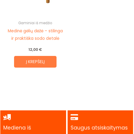
Gaminiai iš medžio
Medinė gėlių dėžė – stilinga
ir praktiška sodo detalė
12,00
€
Į KREPŠELĮ
Mediena iš
Saugus atsiskaitymas