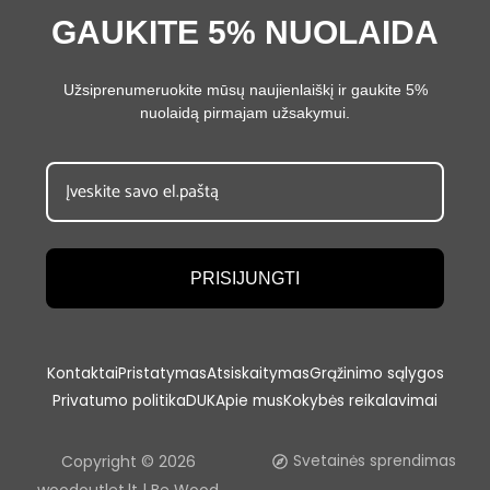
GAUKITE 5% NUOLAIDA
Užsiprenumeruokite mūsų naujienlaiškį ir gaukite 5%
nuolaidą pirmajam užsakymui.
PRISIJUNGTI
Kontaktai
Pristatymas
Atsiskaitymas
Grąžinimo sąlygos
Privatumo politika
DUK
Apie mus
Kokybės reikalavimai
Copyright © 2026
Svetainės sprendimas