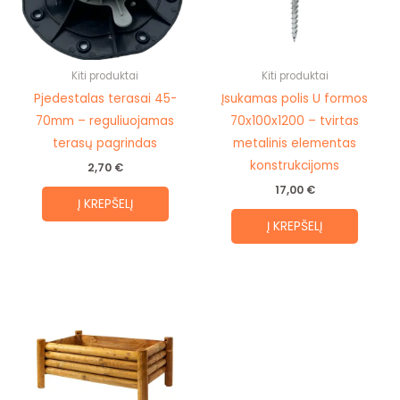
Kiti produktai
Kiti produktai
Pjedestalas terasai 45-
Įsukamas polis U formos
70mm – reguliuojamas
70x100x1200 – tvirtas
terasų pagrindas
metalinis elementas
konstrukcijoms
2,70
€
17,00
€
Į KREPŠELĮ
Į KREPŠELĮ