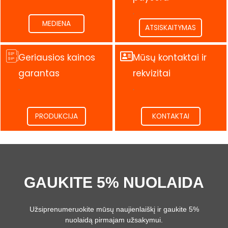
.
MEDIENA
ATSISKAITYMAS
Geriausios kainos
Mūsų kontaktai ir
garantas
rekvizitai
.
.
PRODUKCIJA
KONTAKTAI
GAUKITE 5% NUOLAIDA
Užsiprenumeruokite mūsų naujienlaiškį ir gaukite 5%
nuolaidą pirmajam užsakymui.