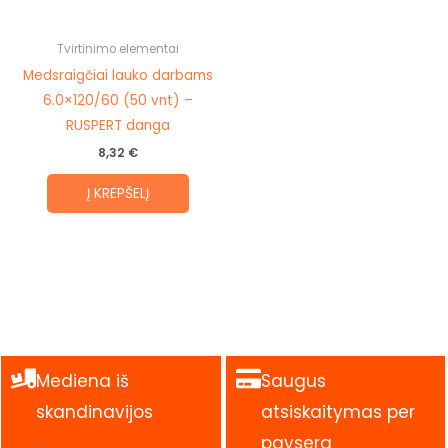
Tvirtinimo elementai
Medsraigčiai lauko darbams
6.0×120/60 (50 vnt) –
RUSPERT danga
8,32
€
Į KREPŠELĮ
Mediena iš
Saugus
skandinavijos
atsiskaitymas per
.
paysera