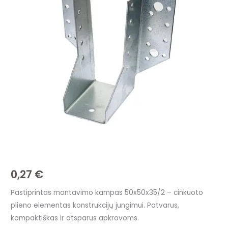
kampas
50x50x35/2
–
patikimas
jungiamasis
elementas
0,27
€
Pastiprintas montavimo kampas 50x50x35/2 – cinkuoto
plieno elementas konstrukcijų jungimui. Patvarus,
kompaktiškas ir atsparus apkrovoms.