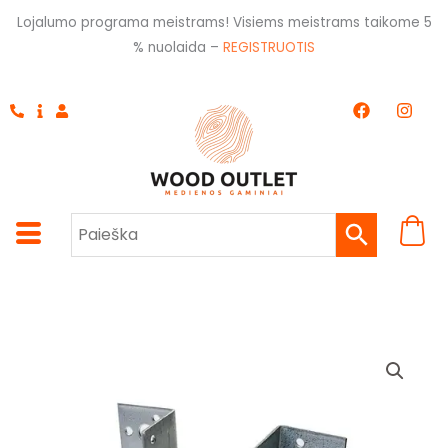
Pereiti
Lojalumo programa meistrams! Visiems meistrams taikome 5
prie
% nuolaida –
REGISTRUOTIS
turinio
F
I
a
n
c
s
e
t
b
a
o
g
o
r
k
a
m
produkto
kiekis:
Pastiprintas
montavimo