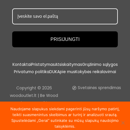
PRISIJUNGTI
Kontaktai
Pristatymas
Atsiskaitymas
Grąžinimo sąlygos
Privatumo politika
DUK
Apie mus
Kokybės reikalavimai
Copyright © 2026
Svetainės sprendimas
woodoutlet.lt | Be Wood
outlet, UAB sutikimo
Naudojame slapukus siekdami pagerinti jūsų naršymo patirtį,
draudžiama kopijuoti ir platinti
teikti suasmenintus skelbimus ar turinį ir analizuoti srautą.
svetainėje esančią
Spustelėdami „Gerai“ sutinkate su mūsų slapukų naudojimo
informaciją.
taisyklėmis.