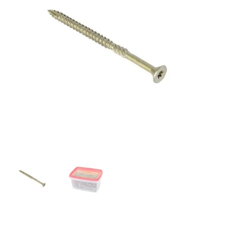
darbams
5.0x80/50
(100
vnt)
–
RUSPERT
danga