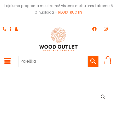
Pereiti
Lojalumo programa meistrams! Visiems meistrams taikome 5
prie
% nuolaida –
REGISTRUOTIS
turinio
F
I
a
n
c
s
e
t
b
a
o
g
o
r
k
a
m
produkto
kiekis:
Medsraigčiai
lauko