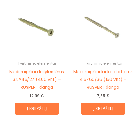
Tvirtinimo elementai
Tvirtinimo elementai
Medsraigčiai dailylentėms
Medsraigčiai lauko darbams
3.5×45/27 (400 vnt) –
4.5×60/36 (150 vnt) –
RUSPERT danga
RUSPERT danga
12,39
€
7,55
€
Į KREPŠELĮ
Į KREPŠELĮ