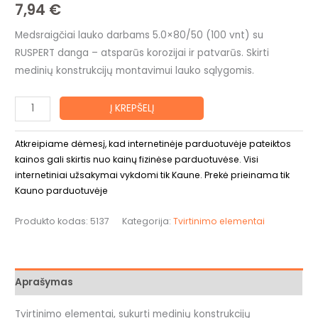
7,94
€
Medsraigčiai lauko darbams 5.0×80/50 (100 vnt) su
RUSPERT danga – atsparūs korozijai ir patvarūs. Skirti
medinių konstrukcijų montavimui lauko sąlygomis.
Į KREPŠELĮ
Atkreipiame dėmesį, kad internetinėje parduotuvėje pateiktos
kainos gali skirtis nuo kainų fizinėse parduotuvėse. Visi
internetiniai užsakymai vykdomi tik Kaune. Prekė prieinama tik
Kauno parduotuvėje
Produkto kodas:
5137
Kategorija:
Tvirtinimo elementai
Aprašymas
Tvirtinimo elementai, sukurti medinių konstrukcijų