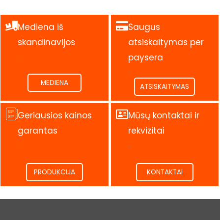
Mediena iš
Saugus
skandinavijos
atsiskaitymas per
.
paysera
.
MEDIENA
ATSISKAITYMAS
Geriausios kainos
Mūsų kontaktai ir
garantas
rekvizitai
.
.
PRODUKCIJA
KONTAKTAI