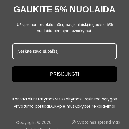
GAUKITE 5% NUOLAIDA
Užsiprenumeruokite mūsų naujienlaiškį ir gaukite 5%
nuolaidą pirmajam užsakymui.
PRISIJUNGTI
Kontaktai
Pristatymas
Atsiskaitymas
Grąžinimo sąlygos
Privatumo politika
DUK
Apie mus
Kokybės reikalavimai
Copyright © 2026
Svetainės sprendimas