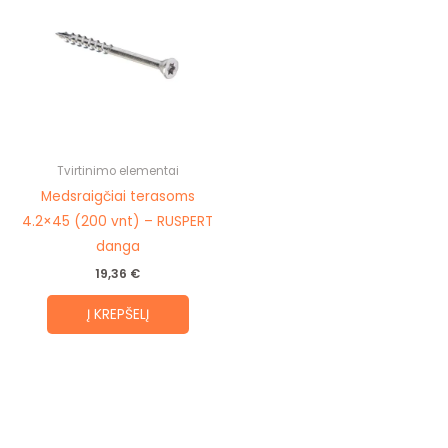
Tvirtinimo elementai
Medsraigčiai terasoms
4.2×45 (200 vnt) – RUSPERT
danga
19,36
€
Į KREPŠELĮ