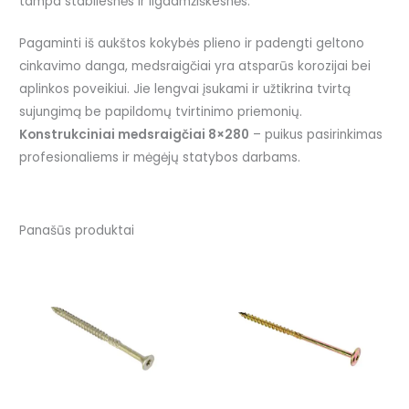
tampa stabilesnės ir ilgaamžiškesnės.
Pagaminti iš aukštos kokybės plieno ir padengti geltono
cinkavimo danga, medsraigčiai yra atsparūs korozijai bei
aplinkos poveikiui. Jie lengvai įsukami ir užtikrina tvirtą
sujungimą be papildomų tvirtinimo priemonių.
Konstrukciniai medsraigčiai 8×280
– puikus pasirinkimas
profesionaliems ir mėgėjų statybos darbams.
Panašūs produktai