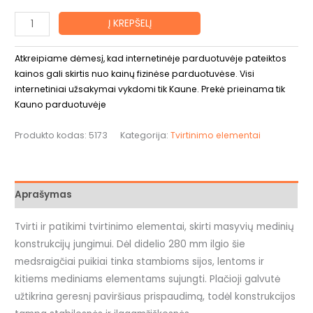
Į KREPŠELĮ
Atkreipiame dėmesį, kad internetinėje parduotuvėje pateiktos
kainos gali skirtis nuo kainų fizinėse parduotuvėse. Visi
internetiniai užsakymai vykdomi tik Kaune. Prekė prieinama tik
Kauno parduotuvėje
Produkto kodas:
5173
Kategorija:
Tvirtinimo elementai
Aprašymas
Tvirti ir patikimi tvirtinimo elementai, skirti masyvių medinių
konstrukcijų jungimui. Dėl didelio 280 mm ilgio šie
medsraigčiai puikiai tinka stambioms sijos, lentoms ir
kitiems mediniams elementams sujungti. Plačioji galvutė
užtikrina geresnį paviršiaus prispaudimą, todėl konstrukcijos