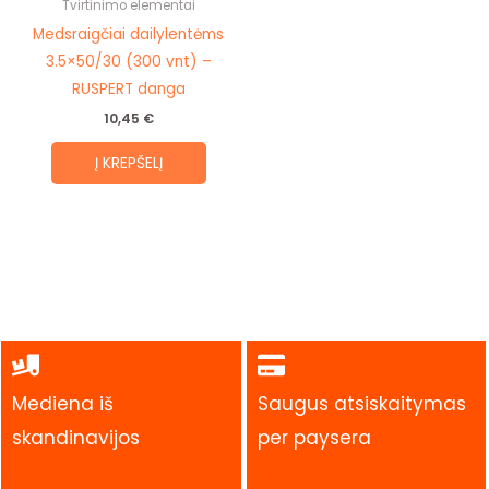
Tvirtinimo elementai
Medsraigčiai dailylentėms
3.5×50/30 (300 vnt) –
RUSPERT danga
10,45
€
Į KREPŠELĮ
Mediena iš
Saugus atsiskaitymas
skandinavijos
per paysera
.
.