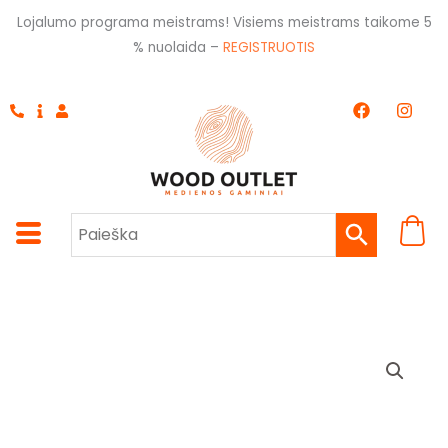
Pereiti
Lojalumo programa meistrams! Visiems meistrams taikome 5
prie
% nuolaida –
REGISTRUOTIS
turinio
F
I
a
n
c
s
e
t
b
a
o
g
o
r
k
a
m
produkto
kiekis:
Konstrukciniai
medsraigčiai