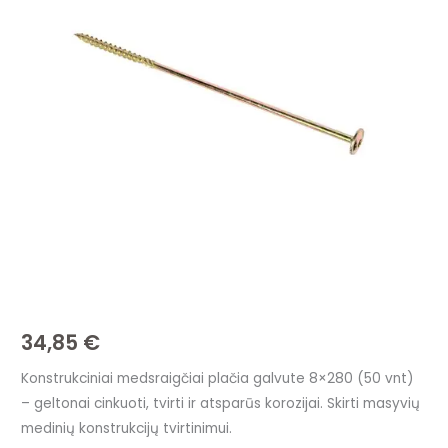
plačia
galvute
8x280
(50
vnt)
–
geltonai
cinkuoti
34,85
€
Konstrukciniai medsraigčiai plačia galvute 8×280 (50 vnt)
– geltonai cinkuoti, tvirti ir atsparūs korozijai. Skirti masyvių
medinių konstrukcijų tvirtinimui.