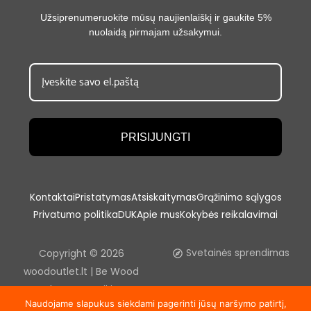
Užsiprenumeruokite mūsų naujienlaiškį ir gaukite 5%
nuolaidą pirmajam užsakymui.
PRISIJUNGTI
Kontaktai
Pristatymas
Atsiskaitymas
Grąžinimo sąlygos
Privatumo politika
DUK
Apie mus
Kokybės reikalavimai
Copyright © 2026
Svetainės sprendimas
woodoutlet.lt | Be Wood
outlet, UAB sutikimo
Naudojame slapukus siekdami pagerinti jūsų naršymo patirtį,
draudžiama kopijuoti ir platinti