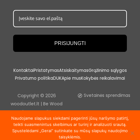
PRISIJUNGTI
Kontaktai
Pristatymas
Atsiskaitymas
Grąžinimo sąlygos
Privatumo politika
DUK
Apie mus
Kokybės reikalavimai
Copyright © 2026
Svetainės sprendimas
woodoutlet.lt | Be Wood
outlet, UAB sutikimo
Naudojame slapukus siekdami pagerinti jūsų naršymo patirtį,
draudžiama kopijuoti ir platinti
teikti suasmenintus skelbimus ar turinį ir analizuoti srautą.
svetainėje esančią
Spustelėdami „Gerai“ sutinkate su mūsų slapukų naudojimo
informaciją.
taisyklėmis.