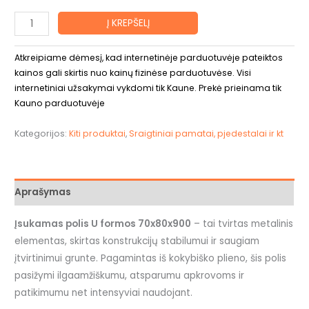
Į KREPŠELĮ
Atkreipiame dėmesį, kad internetinėje parduotuvėje pateiktos
kainos gali skirtis nuo kainų fizinėse parduotuvėse. Visi
internetiniai užsakymai vykdomi tik Kaune. Prekė prieinama tik
Kauno parduotuvėje
Kategorijos:
Kiti produktai
,
Sraigtiniai pamatai, pjedestalai ir kt
Aprašymas
Įsukamas polis U formos 70x80x900
– tai tvirtas metalinis
elementas, skirtas konstrukcijų stabilumui ir saugiam
įtvirtinimui grunte. Pagamintas iš kokybiško plieno, šis polis
pasižymi ilgaamžiškumu, atsparumu apkrovoms ir
patikimumu net intensyviai naudojant.