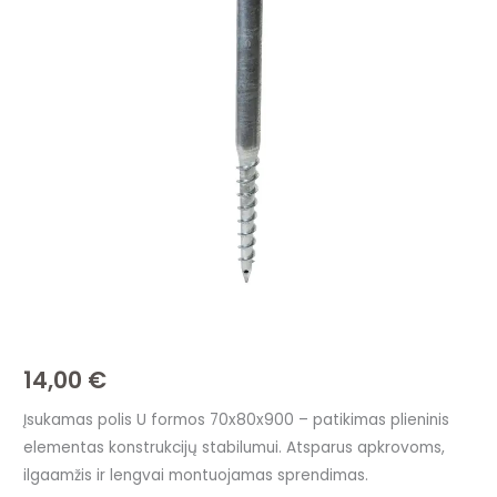
U
formos
70x80x900
–
tvirtas
metalinis
elementas
konstrukcijoms
14,00
€
Įsukamas polis U formos 70x80x900 – patikimas plieninis
elementas konstrukcijų stabilumui. Atsparus apkrovoms,
ilgaamžis ir lengvai montuojamas sprendimas.