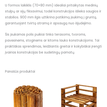
U formos laikiklis (70×80 mm) idealiai pritaikytas medinių
stulpų ar sijų fiksavimui, todėl konstrukcijos išlieka saugios ir
stabilios. 900 mm ilgis užtikrina patikimą įsukimą į gruntą,
garantuojant tvirtą atramą ir apsaugą nuo išjudėjimo.
Šis įsukamas polis puikiai tinka terasoms, tvoroms,
pavėsinėms, stoginėms ar kitoms lauko konstrukcijoms. Tai
praktiškas sprendimas, leidžiantis greitai ir kokybiškai įrengti
įvairias konstrukcijas be sudėtingų pamatų.
Panašūs produktai