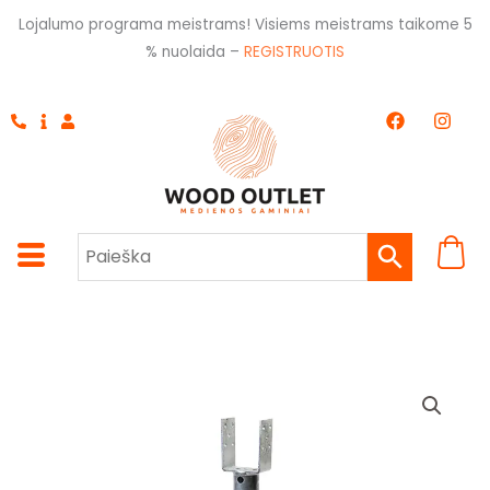
Pereiti
Lojalumo programa meistrams! Visiems meistrams taikome 5
prie
% nuolaida –
REGISTRUOTIS
turinio
F
I
a
n
c
s
e
t
b
a
o
g
o
r
k
a
m
produkto
kiekis:
Įsukamas
polis