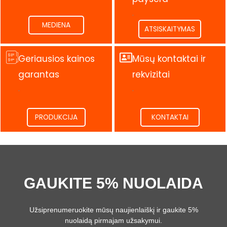
.
MEDIENA
ATSISKAITYMAS
Geriausios kainos
Mūsų kontaktai ir
garantas
rekvizitai
.
.
PRODUKCIJA
KONTAKTAI
GAUKITE 5% NUOLAIDA
Užsiprenumeruokite mūsų naujienlaiškį ir gaukite 5%
nuolaidą pirmajam užsakymui.