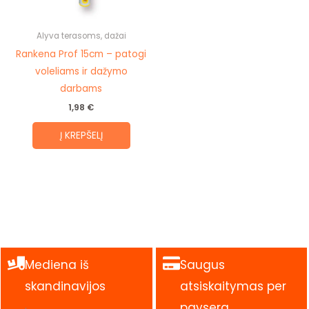
Alyva terasoms, dažai
Rankena Prof 15cm – patogi
voleliams ir dažymo
darbams
1,98
€
Į KREPŠELĮ
Mediena iš
Saugus
skandinavijos
atsiskaitymas per
.
paysera