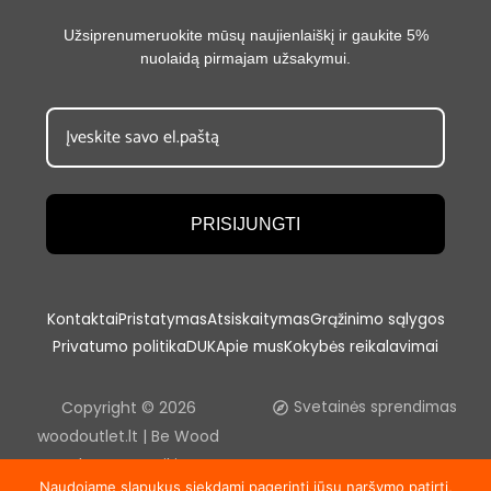
Užsiprenumeruokite mūsų naujienlaiškį ir gaukite 5%
nuolaidą pirmajam užsakymui.
PRISIJUNGTI
Kontaktai
Pristatymas
Atsiskaitymas
Grąžinimo sąlygos
Privatumo politika
DUK
Apie mus
Kokybės reikalavimai
Copyright © 2026
Svetainės sprendimas
woodoutlet.lt | Be Wood
outlet, UAB sutikimo
Naudojame slapukus siekdami pagerinti jūsų naršymo patirtį,