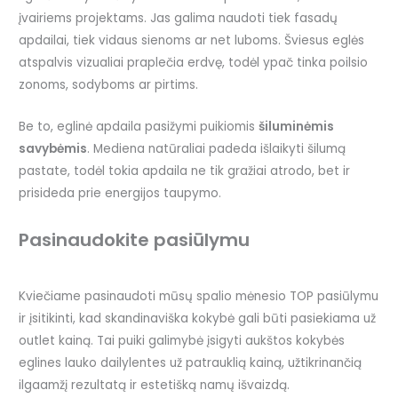
įvairiems projektams. Jas galima naudoti tiek fasadų
apdailai, tiek vidaus sienoms ar net luboms. Šviesus eglės
atspalvis vizualiai praplečia erdvę, todėl ypač tinka poilsio
zonoms, sodyboms ar pirtims.
Be to, eglinė apdaila pasižymi puikiomis
šiluminėmis
savybėmis
. Mediena natūraliai padeda išlaikyti šilumą
pastate, todėl tokia apdaila ne tik gražiai atrodo, bet ir
prisideda prie energijos taupymo.
Pasinaudokite pasiūlymu
Kviečiame pasinaudoti mūsų spalio mėnesio TOP pasiūlymu
ir įsitikinti, kad skandinaviška kokybė gali būti pasiekiama už
outlet kainą. Tai puiki galimybė įsigyti aukštos kokybės
eglines lauko dailylentes už patrauklią kainą, užtikrinančią
ilgaamžį rezultatą ir estetišką namų išvaizdą.