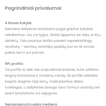
Pagrindiniai privalumai
A klasės kokybė.
Kiekviena dailylentė atrenkama pagal griežtus kokybės
reikalavimus. Jos yra lygios, tiksliai išpjautos, be šakų ar kitų
defektų. Toks paviršius leidžia pasiekti nepriekaištingą
rezultatą – vientisą, estetišką apdailą, kuri ne tik atrodo
puikiai, bet ir yra patvari.
RPL profilis.
Tai profilis su šiek tiek suapvalintais kraštais, kurie užtikrina
lengvą montavimą ir modernų vaizdą. Šis profilis neleidžia
kauptis drėgmei tarp lentų, todėl paviršius išlieka
tvarkingas, o dailylentės išsaugo savo formą ir išvaizdą net
esant kintančioms oro sąlygoms.
Neimpregnuota eglės mediena.