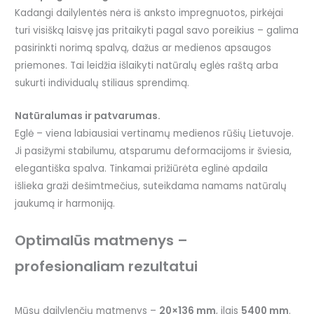
Kadangi dailylentės nėra iš anksto impregnuotos, pirkėjai
turi visišką laisvę jas pritaikyti pagal savo poreikius – galima
pasirinkti norimą spalvą, dažus ar medienos apsaugos
priemones. Tai leidžia išlaikyti natūralų eglės raštą arba
sukurti individualų stiliaus sprendimą.
Natūralumas ir patvarumas.
Eglė – viena labiausiai vertinamų medienos rūšių Lietuvoje.
Ji pasižymi stabilumu, atsparumu deformacijoms ir šviesia,
elegantiška spalva. Tinkamai prižiūrėta eglinė apdaila
išlieka graži dešimtmečius, suteikdama namams natūralų
jaukumą ir harmoniją.
Optimalūs matmenys –
profesionaliam rezultatui
Mūsų dailylenčių matmenys –
20×136 mm
, ilgis
5400 mm
.