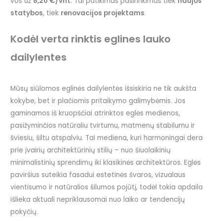
vos už
8,20 €/vnt
. Tai patikimas pasirinkimas tiek
naujos
statybos
, tiek
renovacijos projektams
.
Kodėl verta rinktis eglines lauko
dailylentes
Mūsų siūlomos eglinės dailylentės išsiskiria ne tik aukšta
kokybe, bet ir plačiomis pritaikymo galimybėmis. Jos
gaminamos iš kruopščiai atrinktos eglės medienos,
pasižyminčios natūraliu tvirtumu, matmenų stabilumu ir
šviesiu, šiltu atspalviu. Tai mediena, kuri harmoningai dera
prie įvairių architektūrinių stilių – nuo šiuolaikinių
minimalistinių sprendimų iki klasikinės architektūros. Eglės
paviršius suteikia fasadui estetinės švaros, vizualaus
vientisumo ir natūralios šilumos pojūtį, todėl tokia apdaila
išlieka aktuali nepriklausomai nuo laiko ar tendencijų
pokyčių.