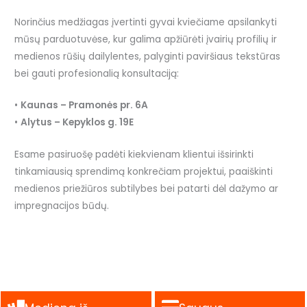
Norinčius medžiagas įvertinti gyvai kviečiame apsilankyti
mūsų parduotuvėse, kur galima apžiūrėti įvairių profilių ir
medienos rūšių dailylentes, palyginti paviršiaus tekstūras
bei gauti profesionalią konsultaciją:
•
Kaunas – Pramonės pr. 6A
•
Alytus – Kepyklos g. 19E
Esame pasiruošę padėti kiekvienam klientui išsirinkti
tinkamiausią sprendimą konkrečiam projektui, paaiškinti
medienos priežiūros subtilybes bei patarti dėl dažymo ar
impregnacijos būdų.