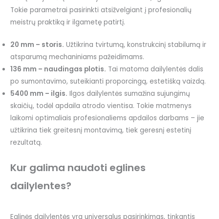
Tokie parametrai pasirinkti atsižvelgiant į profesionalių
meistrų praktiką ir ilgametę patirtį.
20 mm – storis.
Užtikrina tvirtumą, konstrukcinį stabilumą ir
atsparumą mechaniniams pažeidimams.
136 mm – naudingas plotis.
Tai matoma dailylentės dalis
po sumontavimo, suteikianti proporcingą, estetišką vaizdą.
5400 mm – ilgis.
Ilgos dailylentės sumažina sujungimų
skaičių, todėl apdaila atrodo vientisa. Tokie matmenys
laikomi optimaliais profesionaliems apdailos darbams – jie
užtikrina tiek greitesnį montavimą, tiek geresnį estetinį
rezultatą.
Kur galima naudoti eglines
dailylentes?
Eglinės dailylentės yra universalus pasirinkimas, tinkantis