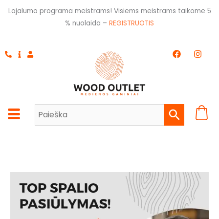
Pereiti
Lojalumo programa meistrams! Visiems meistrams taikome 5
prie
% nuolaida –
REGISTRUOTIS
turinio
F
I
a
n
c
s
e
t
b
a
o
g
o
r
k
a
m