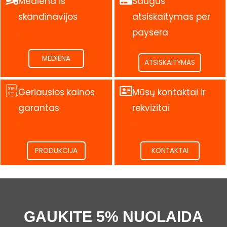
Mediena iš
Saugus
skandinavijos
atsiskaitymas per
.
paysera
.
MEDIENA
ATSISKAITYMAS
Geriausios kainos
Mūsų kontaktai ir
garantas
rekvizitai
.
.
PRODUKCIJA
KONTAKTAI
GAUKITE 5% NUOLAIDA