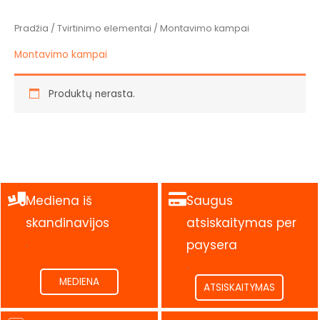
Pradžia
/
Tvirtinimo elementai
/ Montavimo kampai
Montavimo kampai
Produktų nerasta.
Mediena iš
Saugus
skandinavijos
atsiskaitymas per
.
paysera
.
MEDIENA
ATSISKAITYMAS