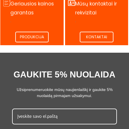
Geriausios kainos
Mūsų kontaktai ir
garantas
rekvizitai
.
.
PRODUKCIJA
KONTAKTAI
GAUKITE 5% NUOLAIDA
Užsiprenumeruokite mūsų naujienlaiškį ir gaukite 5%
nuolaidą pirmajam užsakymui.