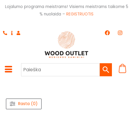
Pereiti
Lojalumo programa meistrams! Visiems meistrams taikome 5
prie
% nuolaida –
REGISTRUOTIS
turinio
F
I
a
n
c
s
e
t
b
a
o
g
o
r
k
a
m
Rasta (0)