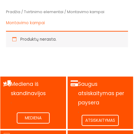
Pradžia
/
Tvirtinimo elementai
/ Montavimo kampai
Montavimo kampai
Produktų nerasta.
Mediena iš
Saugus
skandinavijos
atsiskaitymas per
.
paysera
.
MEDIENA
ATSISKAITYMAS