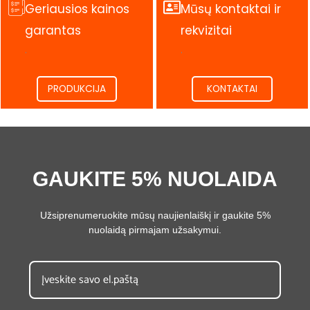
Geriausios kainos
Mūsų kontaktai ir
garantas
rekvizitai
.
.
PRODUKCIJA
KONTAKTAI
GAUKITE 5% NUOLAIDA
Užsiprenumeruokite mūsų naujienlaiškį ir gaukite 5%
nuolaidą pirmajam užsakymui.