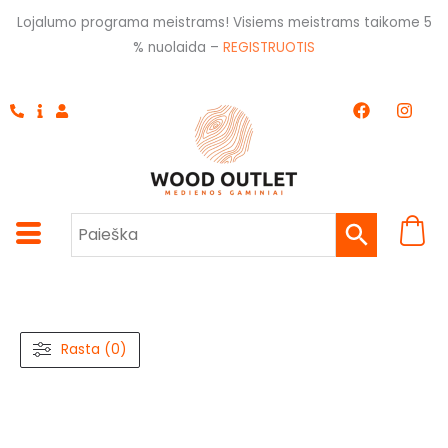
Pereiti
Lojalumo programa meistrams! Visiems meistrams taikome 5
prie
% nuolaida –
REGISTRUOTIS
turinio
F
I
a
n
c
s
e
t
b
a
o
g
o
r
k
a
m
Rasta (0)