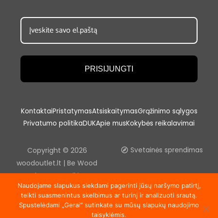
PRISIJUNGTI
Kontaktai
Pristatymas
Atsiskaitymas
Grąžinimo sąlygos
Privatumo politika
DUK
Apie mus
Kokybės reikalavimai
Copyright © 2026
Svetainės sprendimas
woodoutlet.lt | Be Wood
outlet, UAB sutikimo
Naudojame slapukus siekdami pagerinti jūsų naršymo patirtį,
draudžiama kopijuoti ir platinti
teikti suasmenintus skelbimus ar turinį ir analizuoti srautą.
svetainėje esančią
Spustelėdami „Gerai“ sutinkate su mūsų slapukų naudojimo
informaciją.
taisyklėmis.