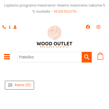
Pereiti
Lojalumo programa meistrams! Visiems meistrams taikome 5
prie
% nuolaida –
REGISTRUOTIS
turinio
F
I
a
n
c
s
e
t
b
a
o
g
o
r
k
a
m
Rasta (0)