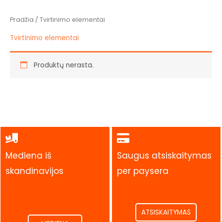
Pradžia
/ Tvirtinimo elementai
Tvirtinimo elementai
Produktų nerasta.
Mediena iš
Saugus atsiskaitymas
skandinavijos
per paysera
.
.
ATSISKAITYMAS