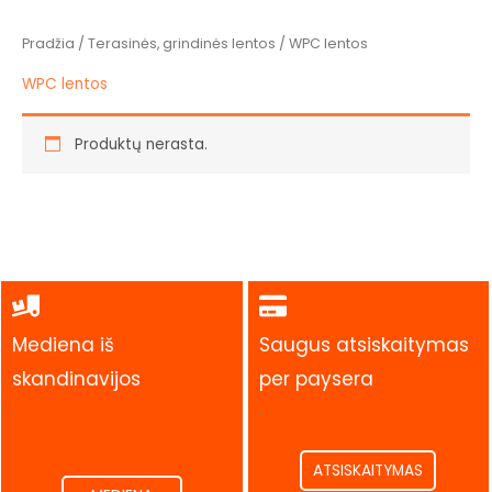
Pradžia
/
Terasinės, grindinės lentos
/ WPC lentos
WPC lentos
Produktų nerasta.
Mediena iš
Saugus atsiskaitymas
skandinavijos
per paysera
.
.
ATSISKAITYMAS