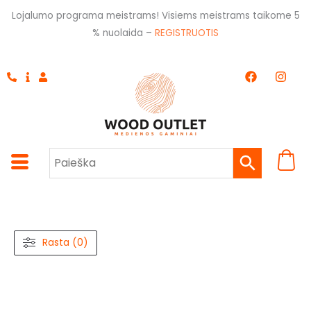
Pereiti
Lojalumo programa meistrams! Visiems meistrams taikome 5
prie
% nuolaida –
REGISTRUOTIS
turinio
F
I
a
n
c
s
e
t
b
a
o
g
o
r
k
a
m
Rasta (0)