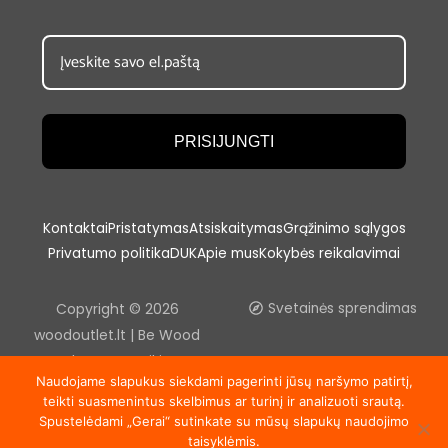
PRISIJUNGTI
Kontaktai
Pristatymas
Atsiskaitymas
Grąžinimo sąlygos
Privatumo politika
DUK
Apie mus
Kokybės reikalavimai
Copyright © 2026
Svetainės sprendimas
woodoutlet.lt | Be Wood
outlet, UAB sutikimo
Naudojame slapukus siekdami pagerinti jūsų naršymo patirtį,
draudžiama kopijuoti ir platinti
teikti suasmenintus skelbimus ar turinį ir analizuoti srautą.
svetainėje esančią
Spustelėdami „Gerai“ sutinkate su mūsų slapukų naudojimo
informaciją.
taisyklėmis.