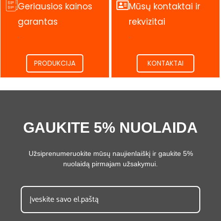
Geriausios kainos
Mūsų kontaktai ir
garantas
rekvizitai
.
.
PRODUKCIJA
KONTAKTAI
GAUKITE 5% NUOLAIDA
Užsiprenumeruokite mūsų naujienlaiškį ir gaukite 5%
nuolaidą pirmajam užsakymui.