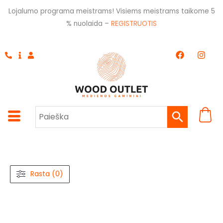
Pereiti
Lojalumo programa meistrams! Visiems meistrams taikome 5
prie
% nuolaida –
REGISTRUOTIS
turinio
F
I
a
n
c
s
e
t
b
a
o
g
o
r
k
a
m
Rasta (0)