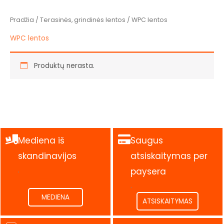
Pradžia
/
Terasinės, grindinės lentos
/ WPC lentos
WPC lentos
Produktų nerasta.
Mediena iš
Saugus
skandinavijos
atsiskaitymas per
.
paysera
.
MEDIENA
ATSISKAITYMAS