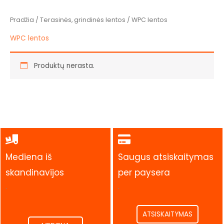
Pradžia
/
Terasinės, grindinės lentos
/ WPC lentos
WPC lentos
Produktų nerasta.
Mediena iš
Saugus atsiskaitymas
skandinavijos
per paysera
.
.
ATSISKAITYMAS