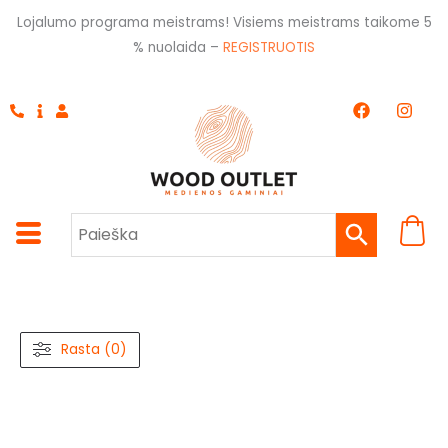
Pereiti
Lojalumo programa meistrams! Visiems meistrams taikome 5
prie
% nuolaida –
REGISTRUOTIS
turinio
F
I
a
n
c
s
e
t
b
a
o
g
o
r
k
a
m
Rasta (0)