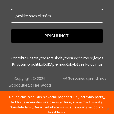
PRISIJUNGTI
Kontaktai
Pristatymas
Atsiskaitymas
Grąžinimo sąlygos
Privatumo politika
DUK
Apie mus
Kokybės reikalavimai
Copyright © 2026
Svetainės sprendimas
woodoutlet.lt | Be Wood
outlet, UAB sutikimo
Naudojame slapukus siekdami pagerinti jūsų naršymo patirtį,
draudžiama kopijuoti ir platinti
teikti suasmenintus skelbimus ar turinį ir analizuoti srautą.
svetainėje esančią
Spustelėdami „Gerai“ sutinkate su mūsų slapukų naudojimo
informaciją.
taisyklėmis.