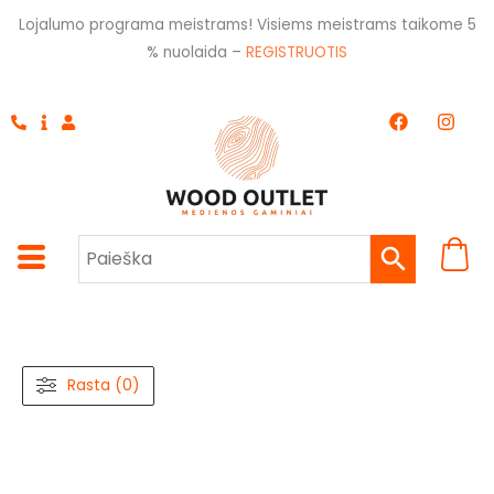
Pereiti
Lojalumo programa meistrams! Visiems meistrams taikome 5
prie
% nuolaida –
REGISTRUOTIS
turinio
F
I
a
n
c
s
e
t
b
a
o
g
o
r
k
a
m
Rasta (0)