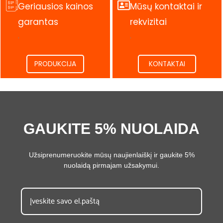
Geriausios kainos
Mūsų kontaktai ir
garantas
rekvizitai
.
.
PRODUKCIJA
KONTAKTAI
GAUKITE 5% NUOLAIDA
Užsiprenumeruokite mūsų naujienlaiškį ir gaukite 5%
nuolaidą pirmajam užsakymui.