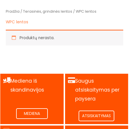
Pradžia
/
Terasinės, grindinės lentos
/ WPC lentos
WPC lentos
Produktų nerasta.
Mediena iš
Saugus
skandinavijos
atsiskaitymas per
.
paysera
.
MEDIENA
ATSISKAITYMAS