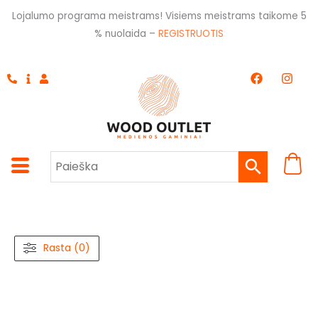
Pereiti
Lojalumo programa meistrams! Visiems meistrams taikome 5
prie
% nuolaida –
REGISTRUOTIS
turinio
F
I
a
n
c
s
e
t
b
a
o
g
o
r
k
a
m
Rasta (0)