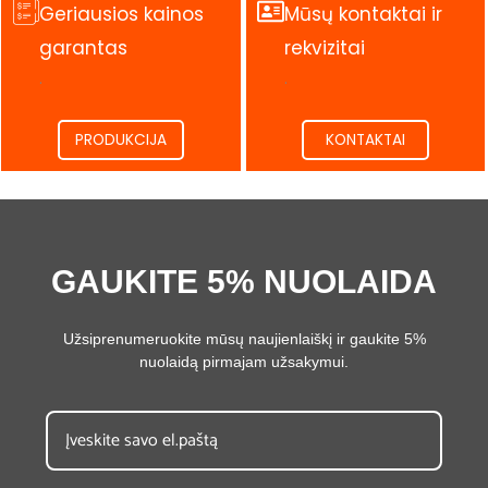
Geriausios kainos
Mūsų kontaktai ir
garantas
rekvizitai
.
.
PRODUKCIJA
KONTAKTAI
GAUKITE 5% NUOLAIDA
Užsiprenumeruokite mūsų naujienlaiškį ir gaukite 5%
nuolaidą pirmajam užsakymui.