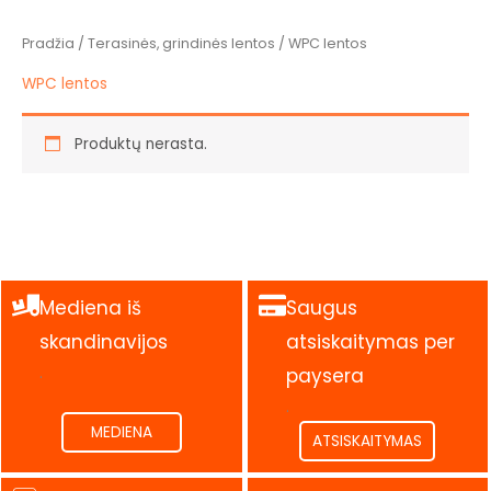
Pradžia
/
Terasinės, grindinės lentos
/ WPC lentos
WPC lentos
Produktų nerasta.
Mediena iš
Saugus
skandinavijos
atsiskaitymas per
.
paysera
.
MEDIENA
ATSISKAITYMAS