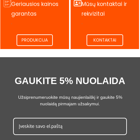
Geriausios kainos
Mūsų kontaktai ir
garantas
rekvizitai
.
.
PRODUKCIJA
KONTAKTAI
GAUKITE 5% NUOLAIDA
Užsiprenumeruokite mūsų naujienlaiškį ir gaukite 5%
nuolaidą pirmajam užsakymui.