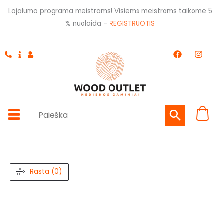
Pereiti
Lojalumo programa meistrams! Visiems meistrams taikome 5
prie
% nuolaida –
REGISTRUOTIS
turinio
F
I
a
n
c
s
e
t
b
a
o
g
o
r
k
a
m
Rasta (0)