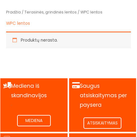
Pradžia
/
Terasinės, grindinės lentos
/ WPC lentos
WPC lentos
Produktų nerasta.
Mediena iš
Saugus
skandinavijos
atsiskaitymas per
.
paysera
.
MEDIENA
ATSISKAITYMAS