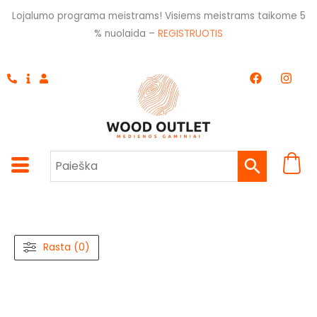
Pereiti
Lojalumo programa meistrams! Visiems meistrams taikome 5
prie
% nuolaida –
REGISTRUOTIS
turinio
F
I
a
n
c
s
e
t
b
a
o
g
o
r
k
a
m
Rasta (0)