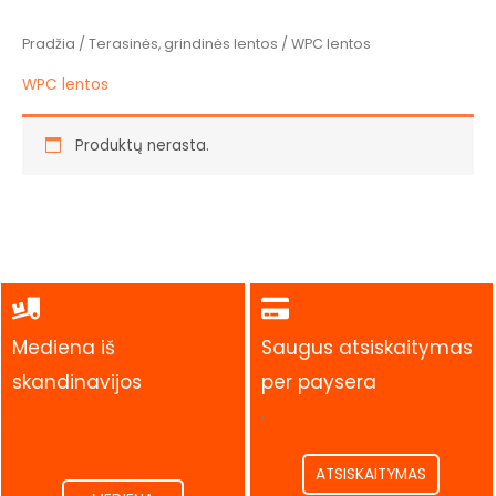
Pradžia
/
Terasinės, grindinės lentos
/ WPC lentos
WPC lentos
Produktų nerasta.
Mediena iš
Saugus atsiskaitymas
skandinavijos
per paysera
.
.
ATSISKAITYMAS