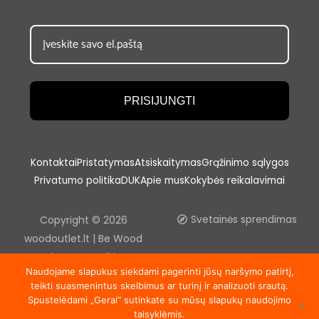
PRISIJUNGTI
Kontaktai
Pristatymas
Atsiskaitymas
Grąžinimo sąlygos
Privatumo politika
DUK
Apie mus
Kokybės reikalavimai
Copyright © 2026
Svetainės sprendimas
woodoutlet.lt | Be Wood
outlet, UAB sutikimo
Naudojame slapukus siekdami pagerinti jūsų naršymo patirtį,
draudžiama kopijuoti ir platinti
teikti suasmenintus skelbimus ar turinį ir analizuoti srautą.
svetainėje esančią
Spustelėdami „Gerai“ sutinkate su mūsų slapukų naudojimo
informaciją.
taisyklėmis.