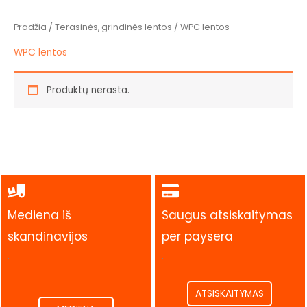
Pradžia
/
Terasinės, grindinės lentos
/ WPC lentos
WPC lentos
Produktų nerasta.
Mediena iš
Saugus atsiskaitymas
skandinavijos
per paysera
.
.
ATSISKAITYMAS