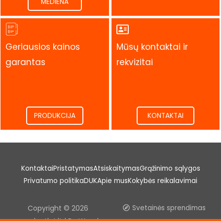
MEDIENA
Geriausios kainos
Mūsų kontaktai ir
garantas
rekvizitai
.
.
PRODUKCIJA
KONTAKTAI
Kontaktai
Pristatymas
Atsiskaitymas
Grąžinimo sąlygos
Privatumo politika
DUK
Apie mus
Kokybės reikalavimai
Copyright © 2026
Svetainės sprendimas
woodoutlet.lt | Be Wood