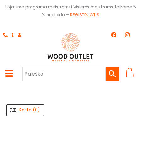
Pereiti
Lojalumo programa meistrams! Visiems meistrams taikome 5
prie
% nuolaida –
REGISTRUOTIS
turinio
F
I
a
n
c
s
e
t
b
a
o
g
o
r
k
a
m
Rasta (0)