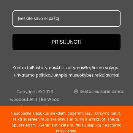
PRISIJUNGTI
Kontaktai
Pristatymas
Atsiskaitymas
Grąžinimo sąlygos
Privatumo politika
DUK
Apie mus
Kokybės reikalavimai
Copyright © 2026
Svetainės sprendimas
woodoutlet.lt | Be Wood
outlet, UAB sutikimo
Naudojame slapukus siekdami pagerinti jūsų naršymo patirtį,
draudžiama kopijuoti ir platinti
teikti suasmenintus skelbimus ar turinį ir analizuoti srautą.
svetainėje esančią
Spustelėdami „Gerai“ sutinkate su mūsų slapukų naudojimo
informaciją.
taisyklėmis.