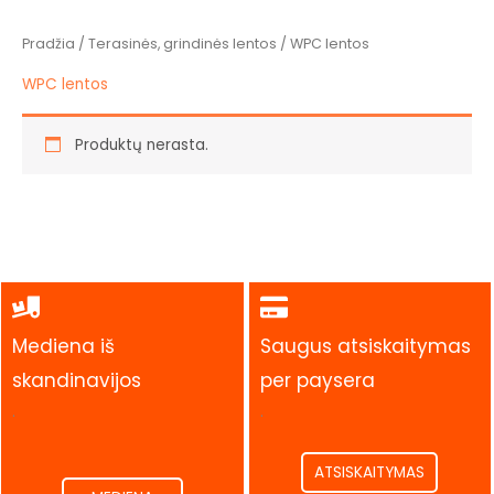
Pradžia
/
Terasinės, grindinės lentos
/ WPC lentos
WPC lentos
Produktų nerasta.
Mediena iš
Saugus atsiskaitymas
skandinavijos
per paysera
.
.
ATSISKAITYMAS