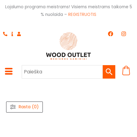
Pereiti
Lojalumo programa meistrams! Visiems meistrams taikome 5
prie
% nuolaida –
REGISTRUOTIS
turinio
F
I
a
n
c
s
e
t
b
a
o
g
o
r
k
a
m
Rasta (0)