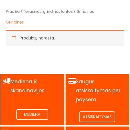
Pradžia
/
Terasinės, grindinės lentos
/ Grindinės
Grindinės
Produktų nerasta.
Mediena iš
Saugus
skandinavijos
atsiskaitymas per
.
paysera
.
MEDIENA
ATSISKAITYMAS