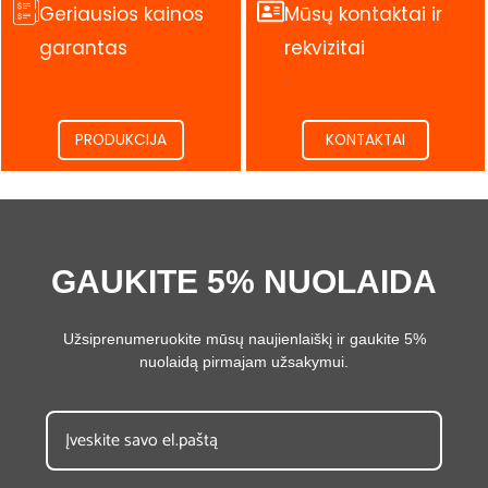
Geriausios kainos
Mūsų kontaktai ir
garantas
rekvizitai
.
.
PRODUKCIJA
KONTAKTAI
GAUKITE 5% NUOLAIDA
Užsiprenumeruokite mūsų naujienlaiškį ir gaukite 5%
nuolaidą pirmajam užsakymui.