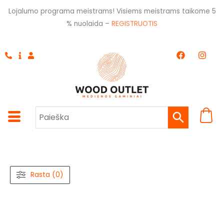
Pereiti
Lojalumo programa meistrams! Visiems meistrams taikome 5
prie
% nuolaida –
REGISTRUOTIS
turinio
F
I
a
n
c
s
e
t
b
a
o
g
o
r
k
a
m
Rasta (0)