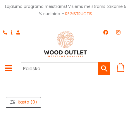
Pereiti
Lojalumo programa meistrams! Visiems meistrams taikome 5
prie
% nuolaida –
REGISTRUOTIS
turinio
F
I
a
n
c
s
e
t
b
a
o
g
o
r
k
a
m
Rasta (0)