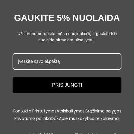
GAUKITE 5% NUOLAIDA
Užsiprenumeruokite mūsų naujienlaiškį ir gaukite 5%
nuolaidą pirmajam užsakymui.
PRISIJUNGTI
Kontaktai
Pristatymas
Atsiskaitymas
Grąžinimo sąlygos
Privatumo politika
DUK
Apie mus
Kokybės reikalavimai