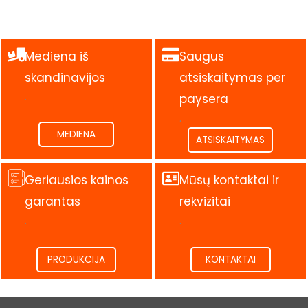
Mediena iš
Saugus
skandinavijos
atsiskaitymas per
.
paysera
.
MEDIENA
ATSISKAITYMAS
Geriausios kainos
Mūsų kontaktai ir
garantas
rekvizitai
.
.
PRODUKCIJA
KONTAKTAI