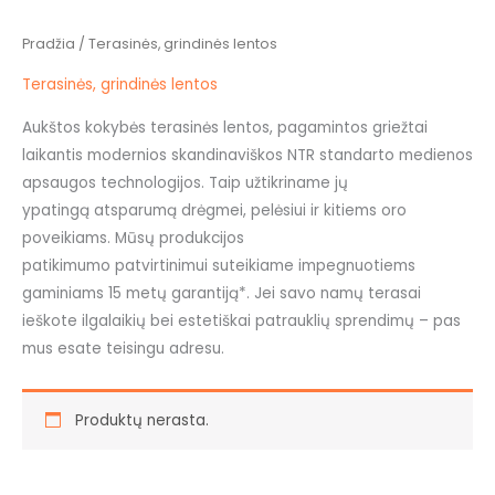
Pradžia
/ Terasinės, grindinės lentos
Terasinės, grindinės lentos
Aukštos kokybės terasinės lentos, pagamintos griežtai
laikantis modernios skandinaviškos NTR standarto medienos
apsaugos technologijos. Taip užtikriname jų
ypatingą atsparumą drėgmei, pelėsiui ir kitiems oro
poveikiams. Mūsų produkcijos
patikimumo patvirtinimui suteikiame impegnuotiems
gaminiams 15 metų garantiją*. Jei savo namų terasai
ieškote ilgalaikių bei estetiškai patrauklių sprendimų – pas
mus esate teisingu adresu.
Produktų nerasta.