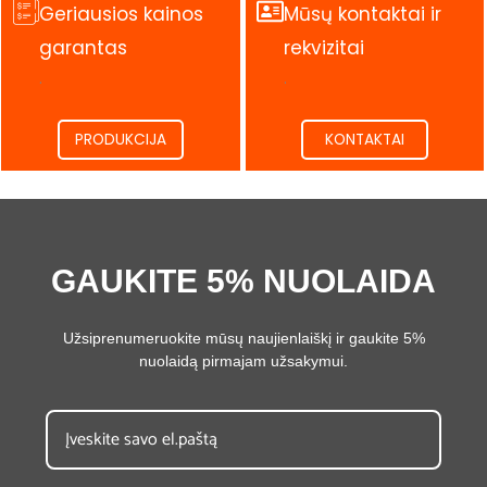
Geriausios kainos
Mūsų kontaktai ir
garantas
rekvizitai
.
.
PRODUKCIJA
KONTAKTAI
GAUKITE 5% NUOLAIDA
Užsiprenumeruokite mūsų naujienlaiškį ir gaukite 5%
nuolaidą pirmajam užsakymui.