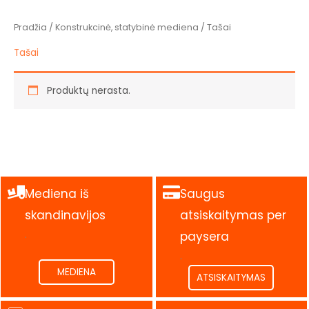
Pradžia
/
Konstrukcinė, statybinė mediena
/ Tašai
Tašai
Produktų nerasta.
Mediena iš
Saugus
skandinavijos
atsiskaitymas per
.
paysera
.
MEDIENA
ATSISKAITYMAS