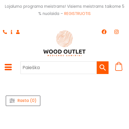
Pereiti
Lojalumo programa meistrams! Visiems meistrams taikome 5
prie
% nuolaida –
REGISTRUOTIS
turinio
F
I
a
n
c
s
e
t
b
a
o
g
o
r
k
a
m
Rasta (0)